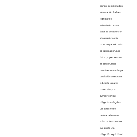
atender su solicitud de
información. La base
legal para el
tratamiento de sus
datos se encuentra en
el consentimiento
prestado para el envío
de información. Los
datos proporcionados
se conservarán
mientras se mantenga
la relación contractual
o durante los años
necesarios para
cumplir con las
obligaciones legales.
Los datos no se
cederán a terceros
salvo en los casos en
que exista una
obligación legal. Usted