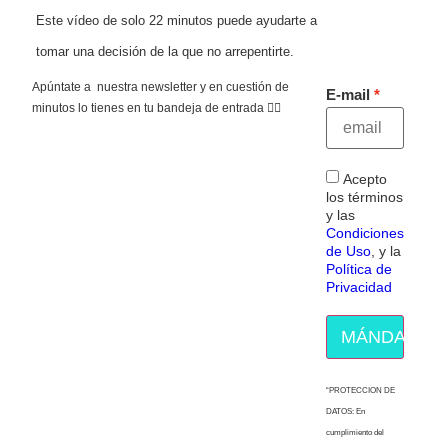
Este vídeo de solo 22 minutos puede ayudarte a
tomar una decisión de la que no arrepentirte.
Apúntate a nuestra newsletter y en cuestión de
E-mail
minutos lo tienes en tu bandeja de entrada 👇🏻
Acepto
los términos
y las
Condiciones
de Uso
, y la
Política de
Privacidad
MÁNDAME E
“PROTECCION DE
DATOS: En
cumplimiento del