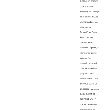
RGPD (UE) 2016/679
del Parlamento
Europeo y del Consejo
de 27 de abril de 2016
y la LO 3/2018 de 5 de
diciembre de
Protección de Datos
Personales y de
Garantía de los
Derechos Digitales, le
informamos que los
datos por Vd.
proporcionados serán
objeto de tratamiento
por parte de LWS
FINANCE AND LIFE
SCHOOL SL con CIF
B67855882 y domicilio
C/ DUQUESA DE
PARCENT Nº 8, 1º,
C.P. 29001 MALAGA,
con la finalidad de