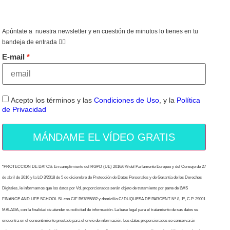
Apúntate a nuestra newsletter y en cuestión de minutos lo tienes en tu
bandeja de entrada 👇🏻
E-mail
Acepto los términos y las
Condiciones de Uso
, y la
Política
de Privacidad
MÁNDAME EL VÍDEO GRATIS
“PROTECCION DE DATOS: En cumplimiento del RGPD (UE) 2016/679 del Parlamento Europeo y del Consejo de 27
de abril de 2016 y la LO 3/2018 de 5 de diciembre de Protección de Datos Personales y de Garantía de los Derechos
Digitales, le informamos que los datos por Vd. proporcionados serán objeto de tratamiento por parte de LWS
FINANCE AND LIFE SCHOOL SL con CIF B67855882 y domicilio C/ DUQUESA DE PARCENT Nº 8, 1º, C.P. 29001
MALAGA, con la finalidad de atender su solicitud de información. La base legal para el tratamiento de sus datos se
encuentra en el consentimiento prestado para el envío de información. Los datos proporcionados se conservarán