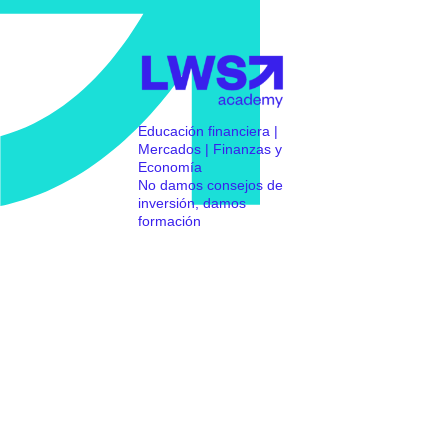
Educación financiera |
Mercados | Finanzas y
Economía
No damos consejos de
inversión, damos
formación