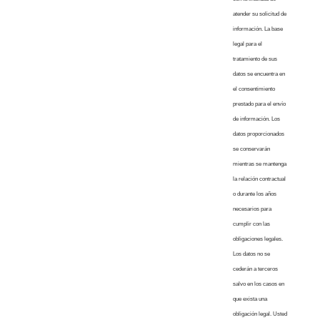
atender su solicitud de
información. La base
legal para el
tratamiento de sus
datos se encuentra en
el consentimiento
prestado para el envío
de información. Los
datos proporcionados
se conservarán
mientras se mantenga
la relación contractual
o durante los años
necesarios para
cumplir con las
obligaciones legales.
Los datos no se
cederán a terceros
salvo en los casos en
que exista una
obligación legal. Usted