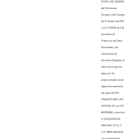
RGPD (UE) 2016/679
del Parlamento
Europeo y del Consejo
de 27 de abril de 2016
y la LO 3/2018 de 5 de
diciembre de
Protección de Datos
Personales y de
Garantía de los
Derechos Digitales, le
informamos que los
datos por Vd.
proporcionados serán
objeto de tratamiento
por parte de LWS
FINANCE AND LIFE
SCHOOL SL con CIF
B67855882 y domicilio
C/ DUQUESA DE
PARCENT Nº 8, 1º,
C.P. 29001 MALAGA,
con la finalidad de