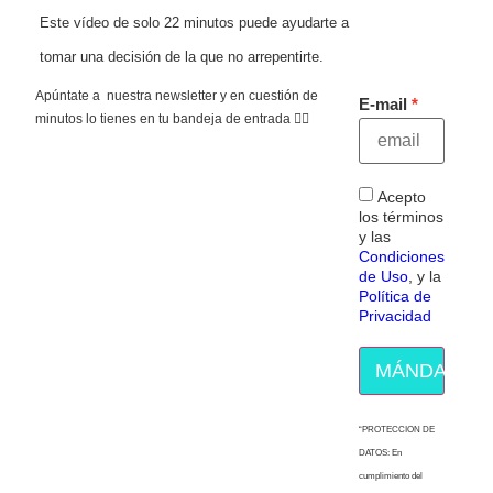
Este vídeo de solo 22 minutos puede ayudarte a
tomar una decisión de la que no arrepentirte.
Apúntate a nuestra newsletter y en cuestión de
E-mail
minutos lo tienes en tu bandeja de entrada 👇🏻
Acepto
los términos
y las
Condiciones
de Uso
, y la
Política de
Privacidad
MÁNDAME E
“PROTECCION DE
DATOS: En
cumplimiento del