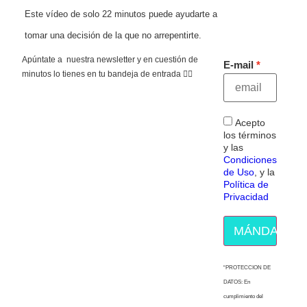
Este vídeo de solo 22 minutos puede ayudarte a
tomar una decisión de la que no arrepentirte.
Apúntate a nuestra newsletter y en cuestión de
E-mail
minutos lo tienes en tu bandeja de entrada 👇🏻
Acepto
los términos
y las
Condiciones
de Uso
, y la
Política de
Privacidad
MÁNDAME E
“PROTECCION DE
DATOS: En
cumplimiento del