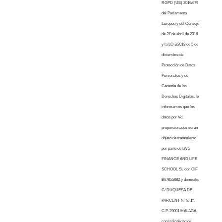
RGPD (UE) 2016/679
del Parlamento
Europeo y del Consejo
de 27 de abril de 2016
y la LO 3/2018 de 5 de
diciembre de
Protección de Datos
Personales y de
Garantía de los
Derechos Digitales, le
informamos que los
datos por Vd.
proporcionados serán
objeto de tratamiento
por parte de LWS
FINANCE AND LIFE
SCHOOL SL con CIF
B67855882 y domicilio
C/ DUQUESA DE
PARCENT Nº 8, 1º,
C.P. 29001 MALAGA,
con la finalidad de