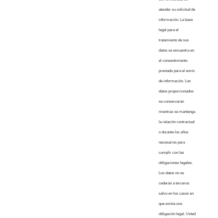
atender su solicitud de
información. La base
legal para el
tratamiento de sus
datos se encuentra en
el consentimiento
prestado para el envío
de información. Los
datos proporcionados
se conservarán
mientras se mantenga
la relación contractual
o durante los años
necesarios para
cumplir con las
obligaciones legales.
Los datos no se
cederán a terceros
salvo en los casos en
que exista una
obligación legal. Usted