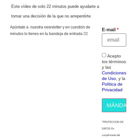
Este vídeo de solo 22 minutos puede ayudarte a
tomar una decisión de la que no arrepentirte.
Apúntate a nuestra newsletter y en cuestión de
E-mail
minutos lo tienes en tu bandeja de entrada 👇🏻
Acepto
los términos
y las
Condiciones
de Uso
, y la
Política de
Privacidad
MÁNDAME E
“PROTECCION DE
DATOS: En
cumplimiento del