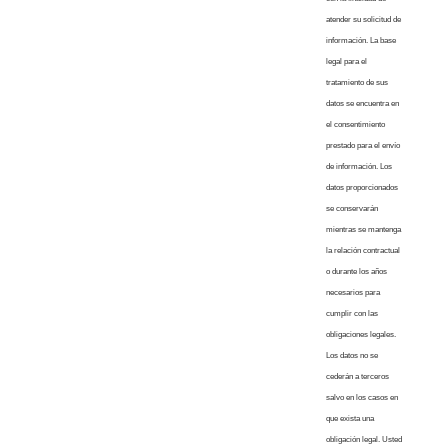
atender su solicitud de
información. La base
legal para el
tratamiento de sus
datos se encuentra en
el consentimiento
prestado para el envío
de información. Los
datos proporcionados
se conservarán
mientras se mantenga
la relación contractual
o durante los años
necesarios para
cumplir con las
obligaciones legales.
Los datos no se
cederán a terceros
salvo en los casos en
que exista una
obligación legal. Usted