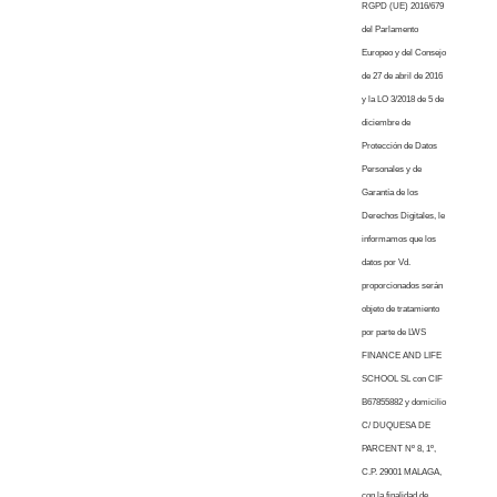
RGPD (UE) 2016/679
del Parlamento
Europeo y del Consejo
de 27 de abril de 2016
y la LO 3/2018 de 5 de
diciembre de
Protección de Datos
Personales y de
Garantía de los
Derechos Digitales, le
informamos que los
datos por Vd.
proporcionados serán
objeto de tratamiento
por parte de LWS
FINANCE AND LIFE
SCHOOL SL con CIF
B67855882 y domicilio
C/ DUQUESA DE
PARCENT Nº 8, 1º,
C.P. 29001 MALAGA,
con la finalidad de