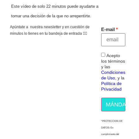
Este vídeo de solo 22 minutos puede ayudarte a
tomar una decisión de la que no arrepentirte.
Apúntate a nuestra newsletter y en cuestión de
E-mail
minutos lo tienes en tu bandeja de entrada 👇🏻
Acepto
los términos
y las
Condiciones
de Uso
, y la
Política de
Privacidad
MÁNDAME E
“PROTECCION DE
DATOS: En
cumplimiento del