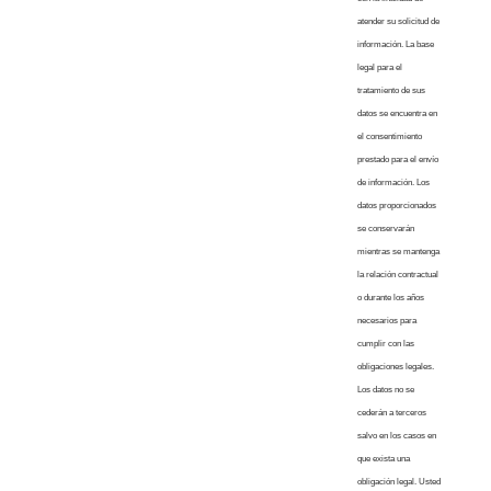
atender su solicitud de
información. La base
legal para el
tratamiento de sus
datos se encuentra en
el consentimiento
prestado para el envío
de información. Los
datos proporcionados
se conservarán
mientras se mantenga
la relación contractual
o durante los años
necesarios para
cumplir con las
obligaciones legales.
Los datos no se
cederán a terceros
salvo en los casos en
que exista una
obligación legal. Usted