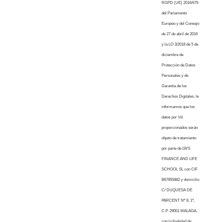
RGPD (UE) 2016/679
del Parlamento
Europeo y del Consejo
de 27 de abril de 2016
y la LO 3/2018 de 5 de
diciembre de
Protección de Datos
Personales y de
Garantía de los
Derechos Digitales, le
informamos que los
datos por Vd.
proporcionados serán
objeto de tratamiento
por parte de LWS
FINANCE AND LIFE
SCHOOL SL con CIF
B67855882 y domicilio
C/ DUQUESA DE
PARCENT Nº 8, 1º,
C.P. 29001 MALAGA,
con la finalidad de