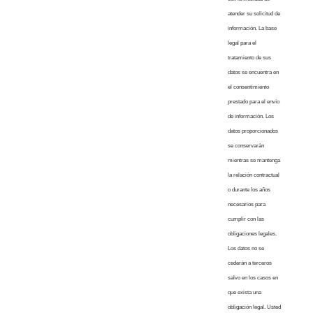
atender su solicitud de
información. La base
legal para el
tratamiento de sus
datos se encuentra en
el consentimiento
prestado para el envío
de información. Los
datos proporcionados
se conservarán
mientras se mantenga
la relación contractual
o durante los años
necesarios para
cumplir con las
obligaciones legales.
Los datos no se
cederán a terceros
salvo en los casos en
que exista una
obligación legal. Usted