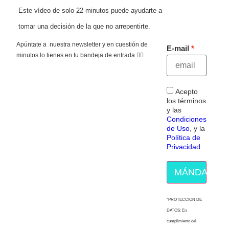
Este vídeo de solo 22 minutos puede ayudarte a
tomar una decisión de la que no arrepentirte.
Apúntate a nuestra newsletter y en cuestión de
E-mail
minutos lo tienes en tu bandeja de entrada 👇🏻
Acepto
los términos
y las
Condiciones
de Uso
, y la
Política de
Privacidad
MÁNDAME E
“PROTECCION DE
DATOS: En
cumplimiento del