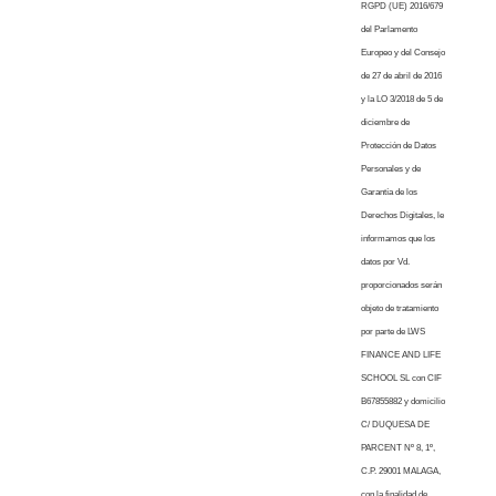
RGPD (UE) 2016/679
del Parlamento
Europeo y del Consejo
de 27 de abril de 2016
y la LO 3/2018 de 5 de
diciembre de
Protección de Datos
Personales y de
Garantía de los
Derechos Digitales, le
informamos que los
datos por Vd.
proporcionados serán
objeto de tratamiento
por parte de LWS
FINANCE AND LIFE
SCHOOL SL con CIF
B67855882 y domicilio
C/ DUQUESA DE
PARCENT Nº 8, 1º,
C.P. 29001 MALAGA,
con la finalidad de