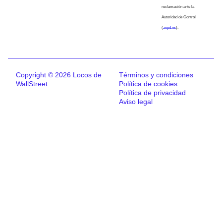
reclamación ante la
Autoridad de Control
(
aepd.es
).
Copyright © 2026 Locos de
Términos y condiciones
WallStreet
Política de cookies
Política de privacidad
Aviso legal