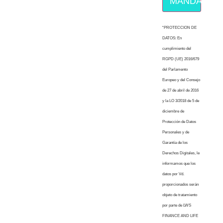
MÁNDAME E
“PROTECCION DE
DATOS: En
cumplimiento del
RGPD (UE) 2016/679
del Parlamento
Europeo y del Consejo
de 27 de abril de 2016
y la LO 3/2018 de 5 de
diciembre de
Protección de Datos
Personales y de
Garantía de los
Derechos Digitales, le
informamos que los
datos por Vd.
proporcionados serán
objeto de tratamiento
por parte de LWS
FINANCE AND LIFE