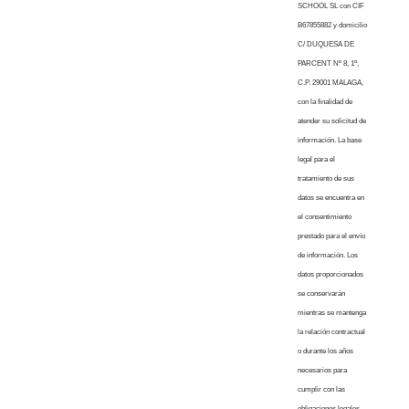
SCHOOL SL con CIF
B67855882 y domicilio
C/ DUQUESA DE
PARCENT Nº 8, 1º,
C.P. 29001 MALAGA,
con la finalidad de
atender su solicitud de
información. La base
legal para el
tratamiento de sus
datos se encuentra en
el consentimiento
prestado para el envío
de información. Los
datos proporcionados
se conservarán
mientras se mantenga
la relación contractual
o durante los años
necesarios para
cumplir con las
obligaciones legales.