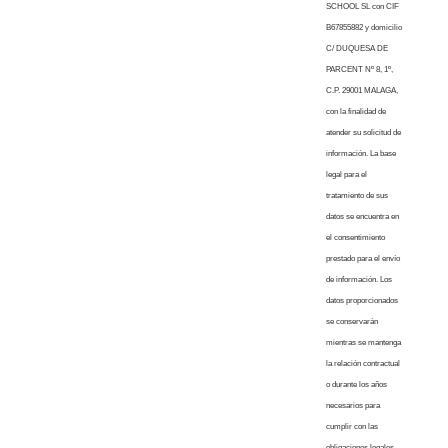
SCHOOL SL con CIF
B67855882 y domicilio
C/ DUQUESA DE
PARCENT Nº 8, 1º,
C.P. 29001 MALAGA,
con la finalidad de
atender su solicitud de
información. La base
legal para el
tratamiento de sus
datos se encuentra en
el consentimiento
prestado para el envío
de información. Los
datos proporcionados
se conservarán
mientras se mantenga
la relación contractual
o durante los años
necesarios para
cumplir con las
obligaciones legales.