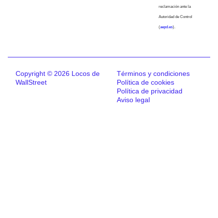
reclamación ante la
Autoridad de Control
(
aepd.es
).
Copyright © 2026 Locos de
Términos y condiciones
WallStreet
Política de cookies
Política de privacidad
Aviso legal