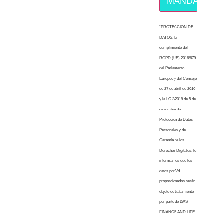
MÁNDAME E
“PROTECCION DE
DATOS: En
cumplimiento del
RGPD (UE) 2016/679
del Parlamento
Europeo y del Consejo
de 27 de abril de 2016
y la LO 3/2018 de 5 de
diciembre de
Protección de Datos
Personales y de
Garantía de los
Derechos Digitales, le
informamos que los
datos por Vd.
proporcionados serán
objeto de tratamiento
por parte de LWS
FINANCE AND LIFE