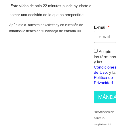
Este vídeo de solo 22 minutos puede ayudarte a
tomar una decisión de la que no arrepentirte.
Apúntate a nuestra newsletter y en cuestión de
E-mail
minutos lo tienes en tu bandeja de entrada 👇🏻
Acepto
los términos
y las
Condiciones
de Uso
, y la
Política de
Privacidad
MÁNDAME E
“PROTECCION DE
DATOS: En
cumplimiento del