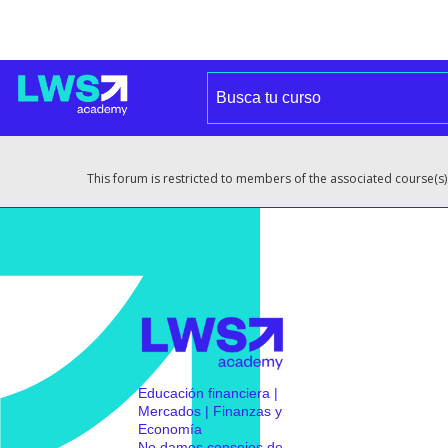
This forum is restricted to members of the associated course(s)
Educación financiera |
Mercados | Finanzas y
Economía
No damos consejos de