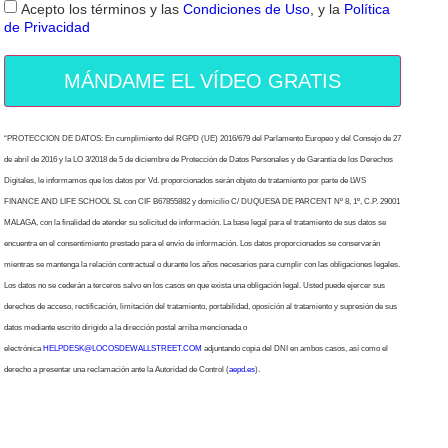
Acepto los términos y las
Condiciones de Uso
, y la
Política
de Privacidad
MÁNDAME EL VÍDEO GRATIS
“PROTECCION DE DATOS: En cumplimiento del RGPD (UE) 2016/679 del Parlamento Europeo y del Consejo de 27
de abril de 2016 y la LO 3/2018 de 5 de diciembre de Protección de Datos Personales y de Garantía de los Derechos
Digitales, le informamos que los datos por Vd. proporcionados serán objeto de tratamiento por parte de LWS
FINANCE AND LIFE SCHOOL SL con CIF B67855882 y domicilio C/ DUQUESA DE PARCENT Nº 8, 1º, C.P. 29001
MALAGA, con la finalidad de atender su solicitud de información. La base legal para el tratamiento de sus datos se
encuentra en el consentimiento prestado para el envío de información. Los datos proporcionados se conservarán
mientras se mantenga la relación contractual o durante los años necesarios para cumplir con las obligaciones legales.
Los datos no se cederán a terceros salvo en los casos en que exista una obligación legal. Usted puede ejercer sus
derechos de acceso, rectificación, limitación del tratamiento, portabilidad, oposición al tratamiento y supresión de sus
datos mediante escrito dirigido a la dirección postal arriba mencionada o
electrónica
HELPDESK@LOCOSDEWALLSTREET.COM
adjuntando copia del DNI en ambos casos, así como el
derecho a presentar una reclamación ante la Autoridad de Control (
aepd.es
).