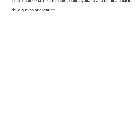
Este vídeo de solo 22 minutos puede ayudarte a tomar una decisión
de la que no arrepentirte.