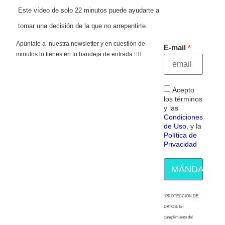
Este vídeo de solo 22 minutos puede ayudarte a
tomar una decisión de la que no arrepentirte.
Apúntate a nuestra newsletter y en cuestión de
E-mail
minutos lo tienes en tu bandeja de entrada 👇🏻
Acepto
los términos
y las
Condiciones
de Uso
, y la
Política de
Privacidad
MÁNDAME E
“PROTECCION DE
DATOS: En
cumplimiento del