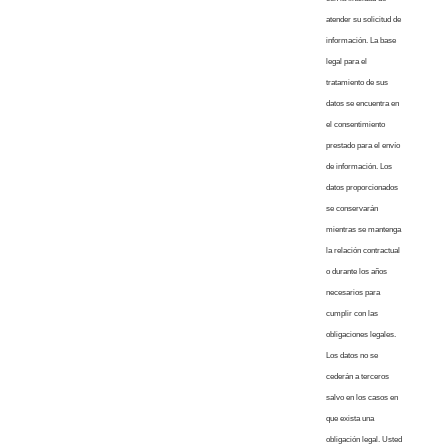
atender su solicitud de
información. La base
legal para el
tratamiento de sus
datos se encuentra en
el consentimiento
prestado para el envío
de información. Los
datos proporcionados
se conservarán
mientras se mantenga
la relación contractual
o durante los años
necesarios para
cumplir con las
obligaciones legales.
Los datos no se
cederán a terceros
salvo en los casos en
que exista una
obligación legal. Usted