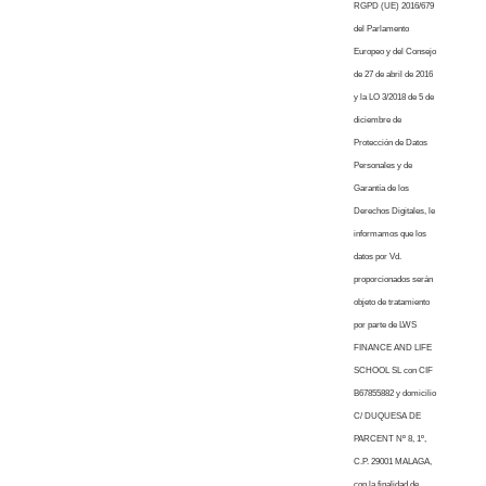
RGPD (UE) 2016/679
del Parlamento
Europeo y del Consejo
de 27 de abril de 2016
y la LO 3/2018 de 5 de
diciembre de
Protección de Datos
Personales y de
Garantía de los
Derechos Digitales, le
informamos que los
datos por Vd.
proporcionados serán
objeto de tratamiento
por parte de LWS
FINANCE AND LIFE
SCHOOL SL con CIF
B67855882 y domicilio
C/ DUQUESA DE
PARCENT Nº 8, 1º,
C.P. 29001 MALAGA,
con la finalidad de