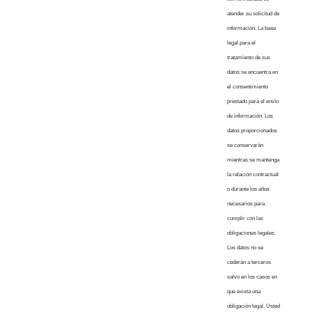
atender su solicitud de
información. La base
legal para el
tratamiento de sus
datos se encuentra en
el consentimiento
prestado para el envío
de información. Los
datos proporcionados
se conservarán
mientras se mantenga
la relación contractual
o durante los años
necesarios para
cumplir con las
obligaciones legales.
Los datos no se
cederán a terceros
salvo en los casos en
que exista una
obligación legal. Usted