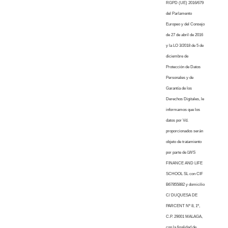
RGPD (UE) 2016/679
del Parlamento
Europeo y del Consejo
de 27 de abril de 2016
y la LO 3/2018 de 5 de
diciembre de
Protección de Datos
Personales y de
Garantía de los
Derechos Digitales, le
informamos que los
datos por Vd.
proporcionados serán
objeto de tratamiento
por parte de LWS
FINANCE AND LIFE
SCHOOL SL con CIF
B67855882 y domicilio
C/ DUQUESA DE
PARCENT Nº 8, 1º,
C.P. 29001 MALAGA,
con la finalidad de