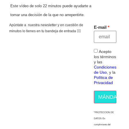
Este vídeo de solo 22 minutos puede ayudarte a
tomar una decisión de la que no arrepentirte.
Apúntate a nuestra newsletter y en cuestión de
E-mail
minutos lo tienes en tu bandeja de entrada 👇🏻
Acepto
los términos
y las
Condiciones
de Uso
, y la
Política de
Privacidad
MÁNDAME E
“PROTECCION DE
DATOS: En
cumplimiento del