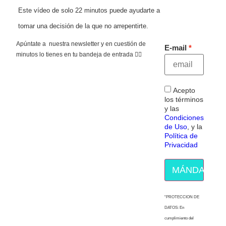
Este vídeo de solo 22 minutos puede ayudarte a
tomar una decisión de la que no arrepentirte.
Apúntate a nuestra newsletter y en cuestión de
E-mail
minutos lo tienes en tu bandeja de entrada 👇🏻
Acepto
los términos
y las
Condiciones
de Uso
, y la
Política de
Privacidad
MÁNDAME E
“PROTECCION DE
DATOS: En
cumplimiento del