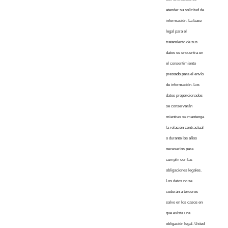
atender su solicitud de
información. La base
legal para el
tratamiento de sus
datos se encuentra en
el consentimiento
prestado para el envío
de información. Los
datos proporcionados
se conservarán
mientras se mantenga
la relación contractual
o durante los años
necesarios para
cumplir con las
obligaciones legales.
Los datos no se
cederán a terceros
salvo en los casos en
que exista una
obligación legal. Usted