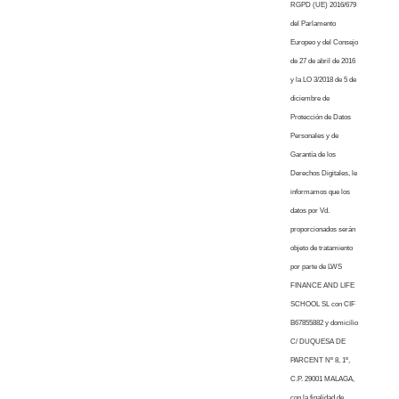
RGPD (UE) 2016/679
del Parlamento
Europeo y del Consejo
de 27 de abril de 2016
y la LO 3/2018 de 5 de
diciembre de
Protección de Datos
Personales y de
Garantía de los
Derechos Digitales, le
informamos que los
datos por Vd.
proporcionados serán
objeto de tratamiento
por parte de LWS
FINANCE AND LIFE
SCHOOL SL con CIF
B67855882 y domicilio
C/ DUQUESA DE
PARCENT Nº 8, 1º,
C.P. 29001 MALAGA,
con la finalidad de