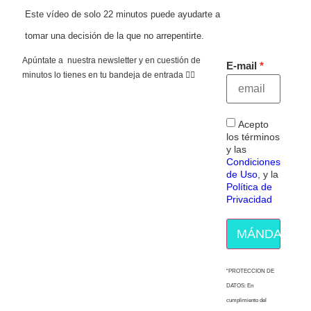
Este vídeo de solo 22 minutos puede ayudarte a
tomar una decisión de la que no arrepentirte.
Apúntate a nuestra newsletter y en cuestión de
E-mail
minutos lo tienes en tu bandeja de entrada 👇🏻
Acepto
los términos
y las
Condiciones
de Uso
, y la
Política de
Privacidad
MÁNDAME E
“PROTECCION DE
DATOS: En
cumplimiento del