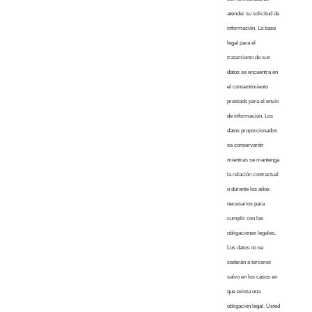
atender su solicitud de
información. La base
legal para el
tratamiento de sus
datos se encuentra en
el consentimiento
prestado para el envío
de información. Los
datos proporcionados
se conservarán
mientras se mantenga
la relación contractual
o durante los años
necesarios para
cumplir con las
obligaciones legales.
Los datos no se
cederán a terceros
salvo en los casos en
que exista una
obligación legal. Usted