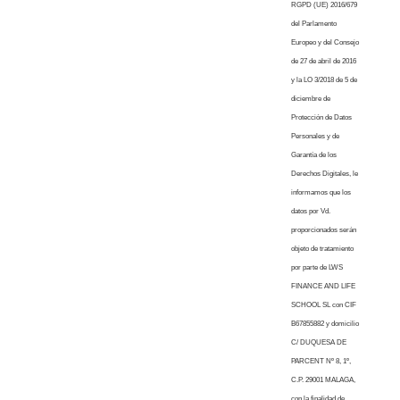
RGPD (UE) 2016/679
del Parlamento
Europeo y del Consejo
de 27 de abril de 2016
y la LO 3/2018 de 5 de
diciembre de
Protección de Datos
Personales y de
Garantía de los
Derechos Digitales, le
informamos que los
datos por Vd.
proporcionados serán
objeto de tratamiento
por parte de LWS
FINANCE AND LIFE
SCHOOL SL con CIF
B67855882 y domicilio
C/ DUQUESA DE
PARCENT Nº 8, 1º,
C.P. 29001 MALAGA,
con la finalidad de