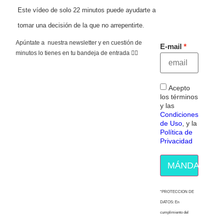
Este vídeo de solo 22 minutos puede ayudarte a
tomar una decisión de la que no arrepentirte.
Apúntate a nuestra newsletter y en cuestión de
E-mail
minutos lo tienes en tu bandeja de entrada 👇🏻
Acepto
los términos
y las
Condiciones
de Uso
, y la
Política de
Privacidad
MÁNDAME E
“PROTECCION DE
DATOS: En
cumplimiento del