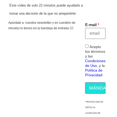
Este vídeo de solo 22 minutos puede ayudarte a
tomar una decisión de la que no arrepentirte.
Apúntate a nuestra newsletter y en cuestión de
E-mail
minutos lo tienes en tu bandeja de entrada 👇🏻
Acepto
los términos
y las
Condiciones
de Uso
, y la
Política de
Privacidad
MÁNDAME E
“PROTECCION DE
DATOS: En
cumplimiento del