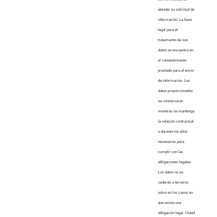
atender su solicitud de
información. La base
legal para el
tratamiento de sus
datos se encuentra en
el consentimiento
prestado para el envío
de información. Los
datos proporcionados
se conservarán
mientras se mantenga
la relación contractual
o durante los años
necesarios para
cumplir con las
obligaciones legales.
Los datos no se
cederán a terceros
salvo en los casos en
que exista una
obligación legal. Usted