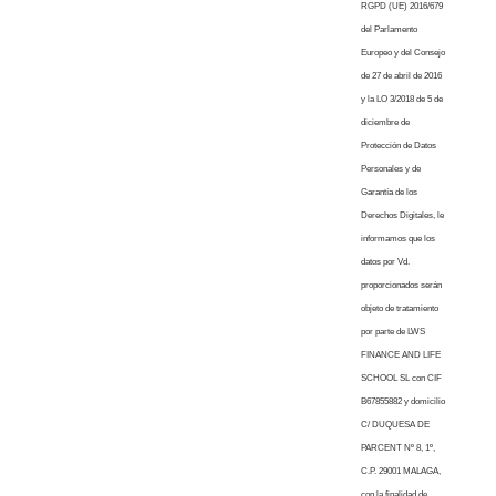
RGPD (UE) 2016/679
del Parlamento
Europeo y del Consejo
de 27 de abril de 2016
y la LO 3/2018 de 5 de
diciembre de
Protección de Datos
Personales y de
Garantía de los
Derechos Digitales, le
informamos que los
datos por Vd.
proporcionados serán
objeto de tratamiento
por parte de LWS
FINANCE AND LIFE
SCHOOL SL con CIF
B67855882 y domicilio
C/ DUQUESA DE
PARCENT Nº 8, 1º,
C.P. 29001 MALAGA,
con la finalidad de