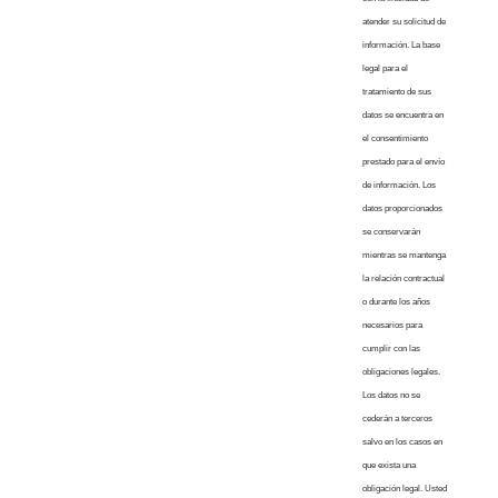
atender su solicitud de
información. La base
legal para el
tratamiento de sus
datos se encuentra en
el consentimiento
prestado para el envío
de información. Los
datos proporcionados
se conservarán
mientras se mantenga
la relación contractual
o durante los años
necesarios para
cumplir con las
obligaciones legales.
Los datos no se
cederán a terceros
salvo en los casos en
que exista una
obligación legal. Usted