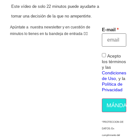
Este vídeo de solo 22 minutos puede ayudarte a
tomar una decisión de la que no arrepentirte.
Apúntate a nuestra newsletter y en cuestión de
E-mail
minutos lo tienes en tu bandeja de entrada 👇🏻
Acepto
los términos
y las
Condiciones
de Uso
, y la
Política de
Privacidad
MÁNDAME E
“PROTECCION DE
DATOS: En
cumplimiento del