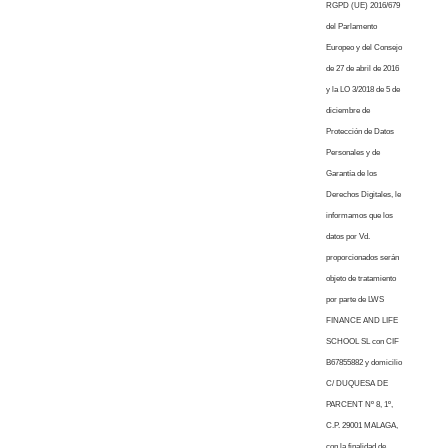
RGPD (UE) 2016/679
del Parlamento
Europeo y del Consejo
de 27 de abril de 2016
y la LO 3/2018 de 5 de
diciembre de
Protección de Datos
Personales y de
Garantía de los
Derechos Digitales, le
informamos que los
datos por Vd.
proporcionados serán
objeto de tratamiento
por parte de LWS
FINANCE AND LIFE
SCHOOL SL con CIF
B67855882 y domicilio
C/ DUQUESA DE
PARCENT Nº 8, 1º,
C.P. 29001 MALAGA,
con la finalidad de