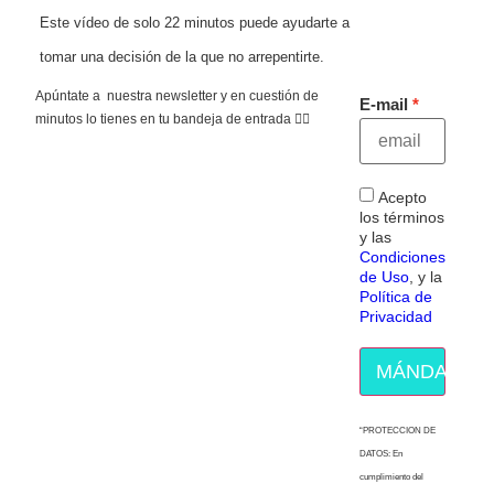
Este vídeo de solo 22 minutos puede ayudarte a
tomar una decisión de la que no arrepentirte.
Apúntate a nuestra newsletter y en cuestión de
E-mail
minutos lo tienes en tu bandeja de entrada 👇🏻
Acepto
los términos
y las
Condiciones
de Uso
, y la
Política de
Privacidad
MÁNDAME E
“PROTECCION DE
DATOS: En
cumplimiento del