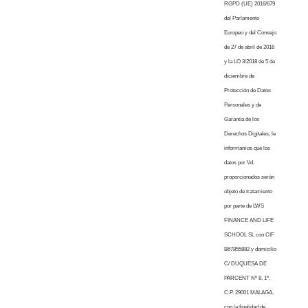
RGPD (UE) 2016/679
del Parlamento
Europeo y del Consejo
de 27 de abril de 2016
y la LO 3/2018 de 5 de
diciembre de
Protección de Datos
Personales y de
Garantía de los
Derechos Digitales, le
informamos que los
datos por Vd.
proporcionados serán
objeto de tratamiento
por parte de LWS
FINANCE AND LIFE
SCHOOL SL con CIF
B67855882 y domicilio
C/ DUQUESA DE
PARCENT Nº 8, 1º,
C.P. 29001 MALAGA,
con la finalidad de