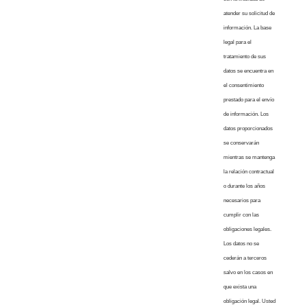
atender su solicitud de
información. La base
legal para el
tratamiento de sus
datos se encuentra en
el consentimiento
prestado para el envío
de información. Los
datos proporcionados
se conservarán
mientras se mantenga
la relación contractual
o durante los años
necesarios para
cumplir con las
obligaciones legales.
Los datos no se
cederán a terceros
salvo en los casos en
que exista una
obligación legal. Usted