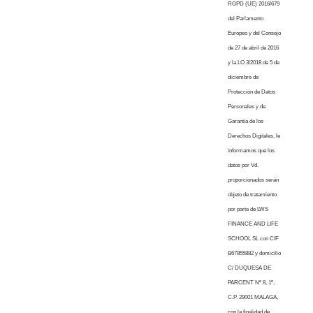
RGPD (UE) 2016/679
del Parlamento
Europeo y del Consejo
de 27 de abril de 2016
y la LO 3/2018 de 5 de
diciembre de
Protección de Datos
Personales y de
Garantía de los
Derechos Digitales, le
informamos que los
datos por Vd.
proporcionados serán
objeto de tratamiento
por parte de LWS
FINANCE AND LIFE
SCHOOL SL con CIF
B67855882 y domicilio
C/ DUQUESA DE
PARCENT Nº 8, 1º,
C.P. 29001 MALAGA,
con la finalidad de