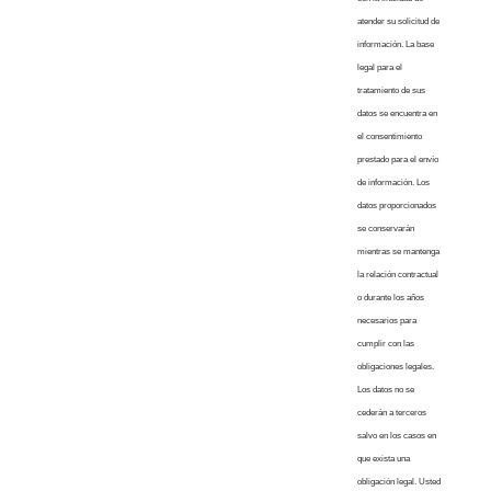
atender su solicitud de
información. La base
legal para el
tratamiento de sus
datos se encuentra en
el consentimiento
prestado para el envío
de información. Los
datos proporcionados
se conservarán
mientras se mantenga
la relación contractual
o durante los años
necesarios para
cumplir con las
obligaciones legales.
Los datos no se
cederán a terceros
salvo en los casos en
que exista una
obligación legal. Usted