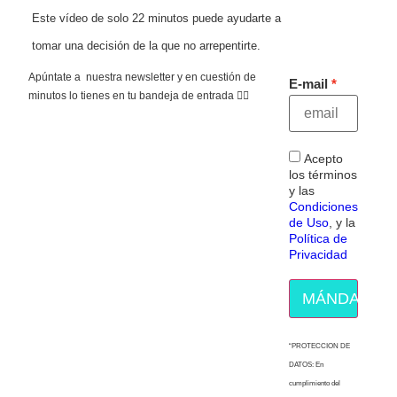
Este vídeo de solo 22 minutos puede ayudarte a
tomar una decisión de la que no arrepentirte.
Apúntate a nuestra newsletter y en cuestión de
E-mail
minutos lo tienes en tu bandeja de entrada 👇🏻
Acepto
los términos
y las
Condiciones
de Uso
, y la
Política de
Privacidad
MÁNDAME E
“PROTECCION DE
DATOS: En
cumplimiento del