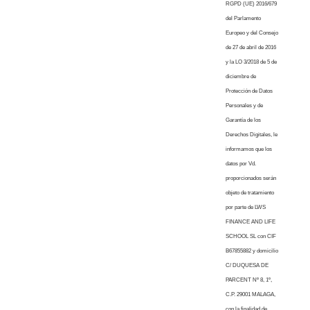
RGPD (UE) 2016/679
del Parlamento
Europeo y del Consejo
de 27 de abril de 2016
y la LO 3/2018 de 5 de
diciembre de
Protección de Datos
Personales y de
Garantía de los
Derechos Digitales, le
informamos que los
datos por Vd.
proporcionados serán
objeto de tratamiento
por parte de LWS
FINANCE AND LIFE
SCHOOL SL con CIF
B67855882 y domicilio
C/ DUQUESA DE
PARCENT Nº 8, 1º,
C.P. 29001 MALAGA,
con la finalidad de