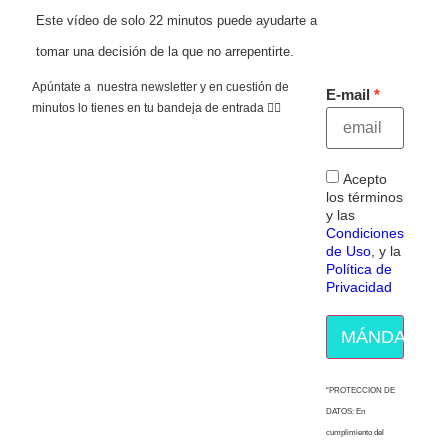
Este vídeo de solo 22 minutos puede ayudarte a
tomar una decisión de la que no arrepentirte.
Apúntate a nuestra newsletter y en cuestión de
E-mail
minutos lo tienes en tu bandeja de entrada 👇🏻
Acepto
los términos
y las
Condiciones
de Uso
, y la
Política de
Privacidad
MÁNDAME E
“PROTECCION DE
DATOS: En
cumplimiento del