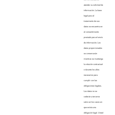
atender su solicitud de
información. La base
legal para el
tratamiento de sus
datos se encuentra en
el consentimiento
prestado para el envío
de información. Los
datos proporcionados
se conservarán
mientras se mantenga
la relación contractual
o durante los años
necesarios para
cumplir con las
obligaciones legales.
Los datos no se
cederán a terceros
salvo en los casos en
que exista una
obligación legal. Usted