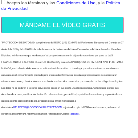
Acepto los términos y las
Condiciones de Uso
, y la
Política
de Privacidad
MÁNDAME EL VÍDEO GRATIS
“PROTECCION DE DATOS: En cumplimiento del RGPD (UE) 2016/679 del Parlamento Europeo y del Consejo de 27
de abril de 2016 y la LO 3/2018 de 5 de diciembre de Protección de Datos Personales y de Garantía de los Derechos
Digitales, le informamos que los datos por Vd. proporcionados serán objeto de tratamiento por parte de LWS
FINANCE AND LIFE SCHOOL SL con CIF B67855882 y domicilio C/ DUQUESA DE PARCENT Nº 8, 1º, C.P. 29001
MALAGA, con la finalidad de atender su solicitud de información. La base legal para el tratamiento de sus datos se
encuentra en el consentimiento prestado para el envío de información. Los datos proporcionados se conservarán
mientras se mantenga la relación contractual o durante los años necesarios para cumplir con las obligaciones legales.
Los datos no se cederán a terceros salvo en los casos en que exista una obligación legal. Usted puede ejercer sus
derechos de acceso, rectificación, limitación del tratamiento, portabilidad, oposición al tratamiento y supresión de sus
datos mediante escrito dirigido a la dirección postal arriba mencionada o
electrónica
HELPDESK@LOCOSDEWALLSTREET.COM
adjuntando copia del DNI en ambos casos, así como el
derecho a presentar una reclamación ante la Autoridad de Control (
aepd.es
).