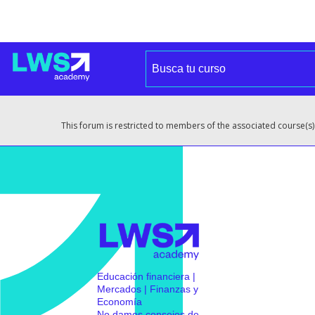
This forum is restricted to members of the associated course(s)
Educación financiera |
Mercados | Finanzas y
Economía
No damos consejos de