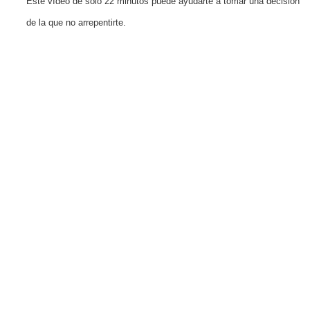
Este vídeo de solo 22 minutos puede ayudarte a tomar una decisión
de la que no arrepentirte.