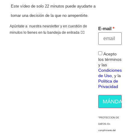
Este vídeo de solo 22 minutos puede ayudarte a
tomar una decisión de la que no arrepentirte.
Apúntate a nuestra newsletter y en cuestión de
E-mail
minutos lo tienes en tu bandeja de entrada 👇🏻
Acepto
los términos
y las
Condiciones
de Uso
, y la
Política de
Privacidad
MÁNDAME E
“PROTECCION DE
DATOS: En
cumplimiento del