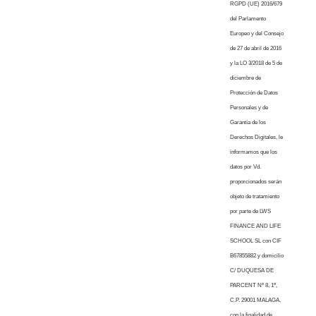
RGPD (UE) 2016/679
del Parlamento
Europeo y del Consejo
de 27 de abril de 2016
y la LO 3/2018 de 5 de
diciembre de
Protección de Datos
Personales y de
Garantía de los
Derechos Digitales, le
informamos que los
datos por Vd.
proporcionados serán
objeto de tratamiento
por parte de LWS
FINANCE AND LIFE
SCHOOL SL con CIF
B67855882 y domicilio
C/ DUQUESA DE
PARCENT Nº 8, 1º,
C.P. 29001 MALAGA,
con la finalidad de