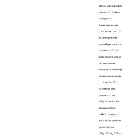
atender su solicitud de
información. La base
legal para el
tratamiento de sus
datos se encuentra en
el consentimiento
prestado para el envío
de información. Los
datos proporcionados
se conservarán
mientras se mantenga
la relación contractual
o durante los años
necesarios para
cumplir con las
obligaciones legales.
Los datos no se
cederán a terceros
salvo en los casos en
que exista una
obligación legal. Usted