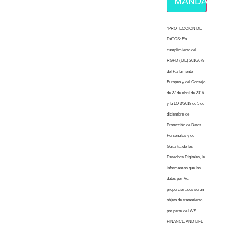
MÁNDAME E
“PROTECCION DE
DATOS: En
cumplimiento del
RGPD (UE) 2016/679
del Parlamento
Europeo y del Consejo
de 27 de abril de 2016
y la LO 3/2018 de 5 de
diciembre de
Protección de Datos
Personales y de
Garantía de los
Derechos Digitales, le
informamos que los
datos por Vd.
proporcionados serán
objeto de tratamiento
por parte de LWS
FINANCE AND LIFE