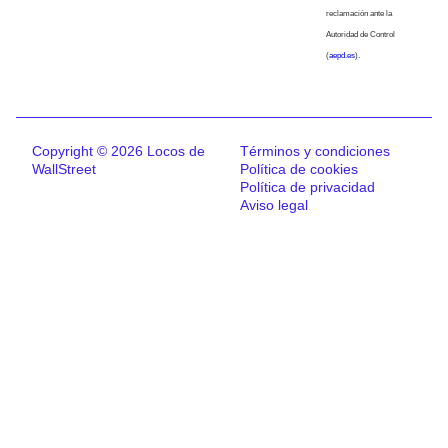
reclamación ante la
Autoridad de Control
(
aepd.es
).
Copyright © 2026 Locos de
Términos y condiciones
WallStreet
Política de cookies
Política de privacidad
Aviso legal