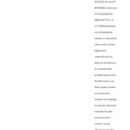
SCHOOL SL con CIF
B67855882 y domicilio
C/ DUQUESA DE
PARCENT Nº 8, 1º,
C.P. 29001 MALAGA,
con la finalidad de
atender su solicitud de
información. La base
legal para el
tratamiento de sus
datos se encuentra en
el consentimiento
prestado para el envío
de información. Los
datos proporcionados
se conservarán
mientras se mantenga
la relación contractual
o durante los años
necesarios para
cumplir con las
obligaciones legales.