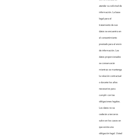
atender su solicitud de
información. La base
legal para el
tratamiento de sus
datos se encuentra en
el consentimiento
prestado para el envío
de información. Los
datos proporcionados
se conservarán
mientras se mantenga
la relación contractual
o durante los años
necesarios para
cumplir con las
obligaciones legales.
Los datos no se
cederán a terceros
salvo en los casos en
que exista una
obligación legal. Usted