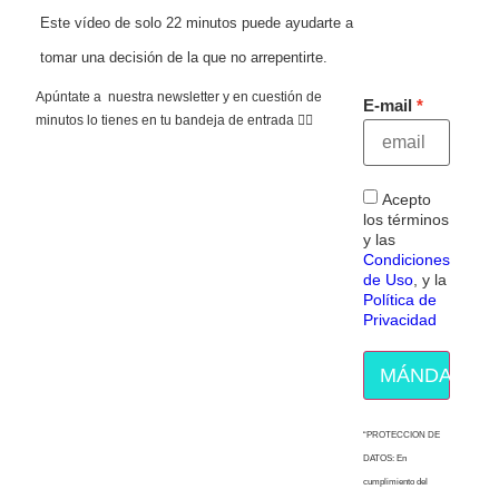
Este vídeo de solo 22 minutos puede ayudarte a
tomar una decisión de la que no arrepentirte.
Apúntate a nuestra newsletter y en cuestión de
E-mail
minutos lo tienes en tu bandeja de entrada 👇🏻
Acepto
los términos
y las
Condiciones
de Uso
, y la
Política de
Privacidad
MÁNDAME E
“PROTECCION DE
DATOS: En
cumplimiento del