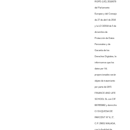
RGPD (UE) 2016/679
del Parlamento
Europeo y del Consejo
de 27 de abril de 2016
y la LO 3/2018 de 5 de
diciembre de
Protección de Datos
Personales y de
Garantía de los
Derechos Digitales, le
informamos que los
datos por Vd.
proporcionados serán
objeto de tratamiento
por parte de LWS
FINANCE AND LIFE
SCHOOL SL con CIF
B67855882 y domicilio
C/ DUQUESA DE
PARCENT Nº 8, 1º,
C.P. 29001 MALAGA,
con la finalidad de