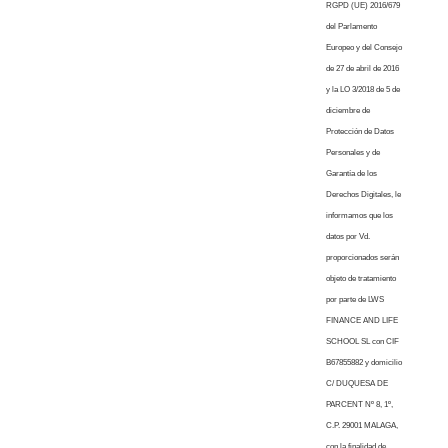
RGPD (UE) 2016/679
del Parlamento
Europeo y del Consejo
de 27 de abril de 2016
y la LO 3/2018 de 5 de
diciembre de
Protección de Datos
Personales y de
Garantía de los
Derechos Digitales, le
informamos que los
datos por Vd.
proporcionados serán
objeto de tratamiento
por parte de LWS
FINANCE AND LIFE
SCHOOL SL con CIF
B67855882 y domicilio
C/ DUQUESA DE
PARCENT Nº 8, 1º,
C.P. 29001 MALAGA,
con la finalidad de