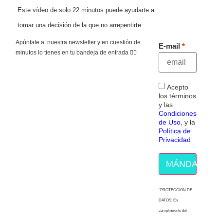
Este vídeo de solo 22 minutos puede ayudarte a
tomar una decisión de la que no arrepentirte.
Apúntate a nuestra newsletter y en cuestión de
E-mail
minutos lo tienes en tu bandeja de entrada 👇🏻
Acepto
los términos
y las
Condiciones
de Uso
, y la
Política de
Privacidad
MÁNDAME E
“PROTECCION DE
DATOS: En
cumplimiento del