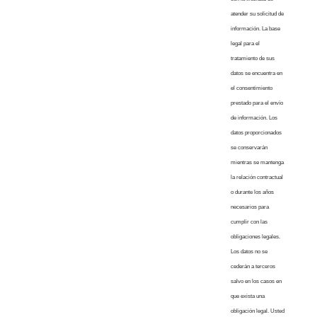
atender su solicitud de
información. La base
legal para el
tratamiento de sus
datos se encuentra en
el consentimiento
prestado para el envío
de información. Los
datos proporcionados
se conservarán
mientras se mantenga
la relación contractual
o durante los años
necesarios para
cumplir con las
obligaciones legales.
Los datos no se
cederán a terceros
salvo en los casos en
que exista una
obligación legal. Usted