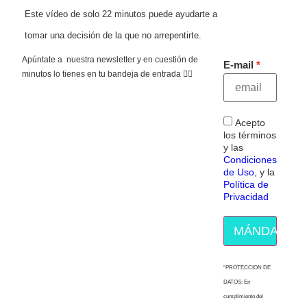
Este vídeo de solo 22 minutos puede ayudarte a
tomar una decisión de la que no arrepentirte.
Apúntate a nuestra newsletter y en cuestión de
E-mail
minutos lo tienes en tu bandeja de entrada 👇🏻
Acepto
los términos
y las
Condiciones
de Uso
, y la
Política de
Privacidad
MÁNDAME E
“PROTECCION DE
DATOS: En
cumplimiento del