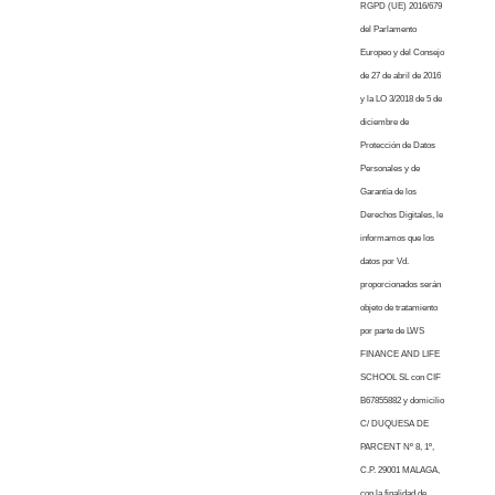
RGPD (UE) 2016/679
del Parlamento
Europeo y del Consejo
de 27 de abril de 2016
y la LO 3/2018 de 5 de
diciembre de
Protección de Datos
Personales y de
Garantía de los
Derechos Digitales, le
informamos que los
datos por Vd.
proporcionados serán
objeto de tratamiento
por parte de LWS
FINANCE AND LIFE
SCHOOL SL con CIF
B67855882 y domicilio
C/ DUQUESA DE
PARCENT Nº 8, 1º,
C.P. 29001 MALAGA,
con la finalidad de