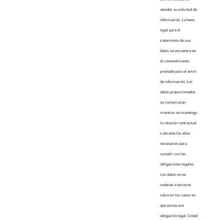
atender su solicitud de
información. La base
legal para el
tratamiento de sus
datos se encuentra en
el consentimiento
prestado para el envío
de información. Los
datos proporcionados
se conservarán
mientras se mantenga
la relación contractual
o durante los años
necesarios para
cumplir con las
obligaciones legales.
Los datos no se
cederán a terceros
salvo en los casos en
que exista una
obligación legal. Usted