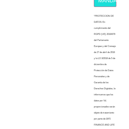
MÁNDAME E
“PROTECCION DE
DATOS: En
cumplimiento del
RGPD (UE) 2016/679
del Parlamento
Europeo y del Consejo
de 27 de abril de 2016
y la LO 3/2018 de 5 de
diciembre de
Protección de Datos
Personales y de
Garantía de los
Derechos Digitales, le
informamos que los
datos por Vd.
proporcionados serán
objeto de tratamiento
por parte de LWS
FINANCE AND LIFE