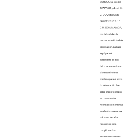
SCHOOL SL con CIF
B67855882 y domicilio
C/ DUQUESA DE
PARCENT Nº 8, 1º,
C.P. 29001 MALAGA,
con la finalidad de
atender su solicitud de
información. La base
legal para el
tratamiento de sus
datos se encuentra en
el consentimiento
prestado para el envío
de información. Los
datos proporcionados
se conservarán
mientras se mantenga
la relación contractual
o durante los años
necesarios para
cumplir con las
obligaciones legales.