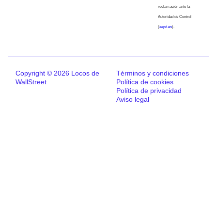
reclamación ante la
Autoridad de Control
(
aepd.es
).
Copyright © 2026 Locos de
Términos y condiciones
WallStreet
Política de cookies
Política de privacidad
Aviso legal