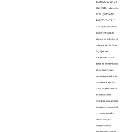
SCHOOL SL con CIF
B67855882 y domicilio
C/ DUQUESA DE
PARCENT Nº 8, 1º,
C.P. 29001 MALAGA,
con la finalidad de
atender su solicitud de
información. La base
legal para el
tratamiento de sus
datos se encuentra en
el consentimiento
prestado para el envío
de información. Los
datos proporcionados
se conservarán
mientras se mantenga
la relación contractual
o durante los años
necesarios para
cumplir con las
obligaciones legales.