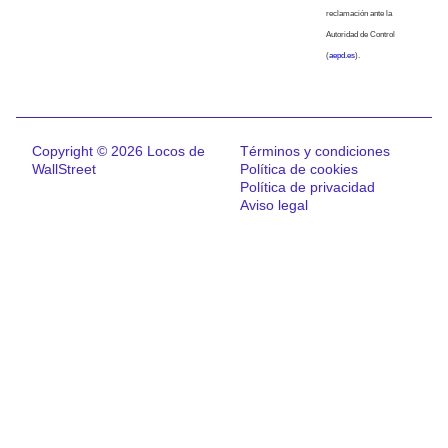
reclamación ante la
Autoridad de Control
(
aepd.es
).
Copyright © 2026 Locos de
Términos y condiciones
WallStreet
Política de cookies
Política de privacidad
Aviso legal