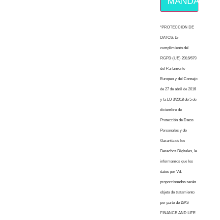
MÁNDAME E
“PROTECCION DE
DATOS: En
cumplimiento del
RGPD (UE) 2016/679
del Parlamento
Europeo y del Consejo
de 27 de abril de 2016
y la LO 3/2018 de 5 de
diciembre de
Protección de Datos
Personales y de
Garantía de los
Derechos Digitales, le
informamos que los
datos por Vd.
proporcionados serán
objeto de tratamiento
por parte de LWS
FINANCE AND LIFE