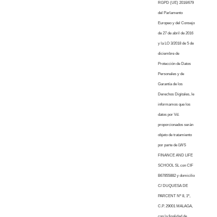
RGPD (UE) 2016/679
del Parlamento
Europeo y del Consejo
de 27 de abril de 2016
y la LO 3/2018 de 5 de
diciembre de
Protección de Datos
Personales y de
Garantía de los
Derechos Digitales, le
informamos que los
datos por Vd.
proporcionados serán
objeto de tratamiento
por parte de LWS
FINANCE AND LIFE
SCHOOL SL con CIF
B67855882 y domicilio
C/ DUQUESA DE
PARCENT Nº 8, 1º,
C.P. 29001 MALAGA,
con la finalidad de