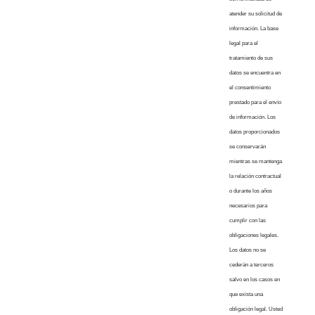
atender su solicitud de
información. La base
legal para el
tratamiento de sus
datos se encuentra en
el consentimiento
prestado para el envío
de información. Los
datos proporcionados
se conservarán
mientras se mantenga
la relación contractual
o durante los años
necesarios para
cumplir con las
obligaciones legales.
Los datos no se
cederán a terceros
salvo en los casos en
que exista una
obligación legal. Usted