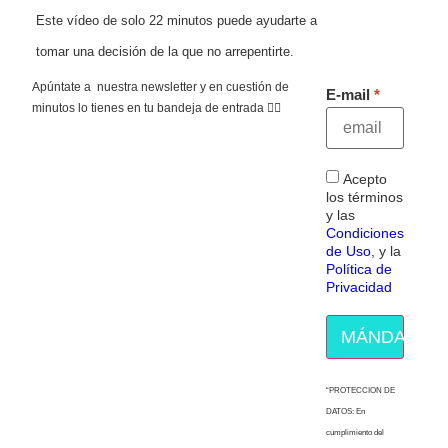
Este vídeo de solo 22 minutos puede ayudarte a
tomar una decisión de la que no arrepentirte.
Apúntate a nuestra newsletter y en cuestión de
E-mail
minutos lo tienes en tu bandeja de entrada 👇🏻
Acepto
los términos
y las
Condiciones
de Uso
, y la
Política de
Privacidad
MÁNDAME E
“PROTECCION DE
DATOS: En
cumplimiento del