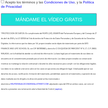
Acepto los términos y las
Condiciones de Uso
, y la
Política
de Privacidad
MÁNDAME EL VÍDEO GRATIS
“PROTECCION DE DATOS: En cumplimiento del RGPD (UE) 2016/679 del Parlamento Europeo y del Consejo de 27
de abril de 2016 y la LO 3/2018 de 5 de diciembre de Protección de Datos Personales y de Garantía de los Derechos
Digitales, le informamos que los datos por Vd. proporcionados serán objeto de tratamiento por parte de LWS
FINANCE AND LIFE SCHOOL SL con CIF B67855882 y domicilio C/ DUQUESA DE PARCENT Nº 8, 1º, C.P. 29001
MALAGA, con la finalidad de atender su solicitud de información. La base legal para el tratamiento de sus datos se
encuentra en el consentimiento prestado para el envío de información. Los datos proporcionados se conservarán
mientras se mantenga la relación contractual o durante los años necesarios para cumplir con las obligaciones legales.
Los datos no se cederán a terceros salvo en los casos en que exista una obligación legal. Usted puede ejercer sus
derechos de acceso, rectificación, limitación del tratamiento, portabilidad, oposición al tratamiento y supresión de sus
datos mediante escrito dirigido a la dirección postal arriba mencionada o
electrónica
HELPDESK@LOCOSDEWALLSTREET.COM
adjuntando copia del DNI en ambos casos, así como el
derecho a presentar una reclamación ante la Autoridad de Control (
aepd.es
).