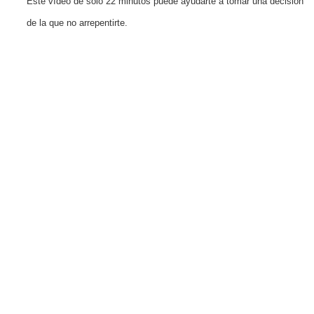
Este vídeo de solo 22 minutos puede ayudarte a tomar una decisión
de la que no arrepentirte.