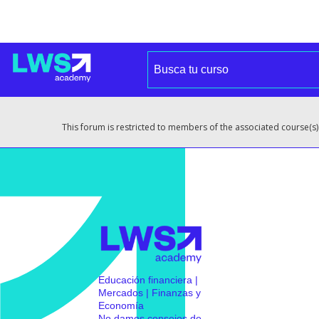
This forum is restricted to members of the associated course(s)
Educación financiera |
Mercados | Finanzas y
Economía
No damos consejos de