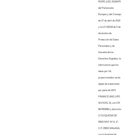
RGPD (UE) 2016/679
del Parlamento
Europeo y del Consejo
de 27 de abril de 2016
y la LO 3/2018 de 5 de
diciembre de
Protección de Datos
Personales y de
Garantía de los
Derechos Digitales, le
informamos que los
datos por Vd.
proporcionados serán
objeto de tratamiento
por parte de LWS
FINANCE AND LIFE
SCHOOL SL con CIF
B67855882 y domicilio
C/ DUQUESA DE
PARCENT Nº 8, 1º,
C.P. 29001 MALAGA,
con la finalidad de