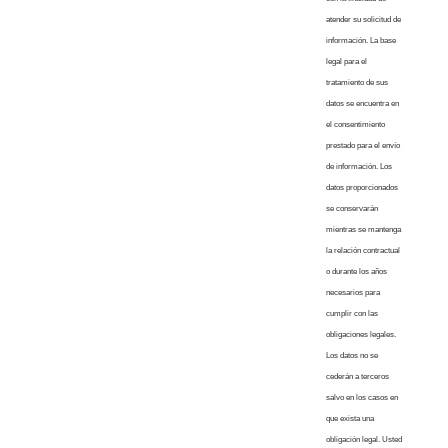
atender su solicitud de
información. La base
legal para el
tratamiento de sus
datos se encuentra en
el consentimiento
prestado para el envío
de información. Los
datos proporcionados
se conservarán
mientras se mantenga
la relación contractual
o durante los años
necesarios para
cumplir con las
obligaciones legales.
Los datos no se
cederán a terceros
salvo en los casos en
que exista una
obligación legal. Usted