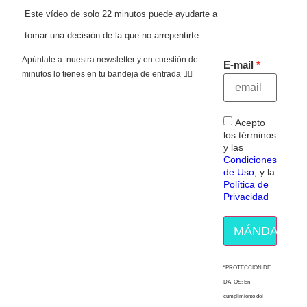
Este vídeo de solo 22 minutos puede ayudarte a
tomar una decisión de la que no arrepentirte.
Apúntate a nuestra newsletter y en cuestión de
E-mail
minutos lo tienes en tu bandeja de entrada 👇🏻
Acepto
los términos
y las
Condiciones
de Uso
, y la
Política de
Privacidad
MÁNDAME E
“PROTECCION DE
DATOS: En
cumplimiento del