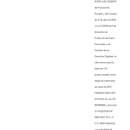
RGPD (UE) 2016/679
del Parlamento
Europeo y del Consejo
de 27 de abril de 2016
y la LO 3/2018 de 5 de
diciembre de
Protección de Datos
Personales y de
Garantía de los
Derechos Digitales, le
informamos que los
datos por Vd.
proporcionados serán
objeto de tratamiento
por parte de LWS
FINANCE AND LIFE
SCHOOL SL con CIF
B67855882 y domicilio
C/ DUQUESA DE
PARCENT Nº 8, 1º,
C.P. 29001 MALAGA,
con la finalidad de