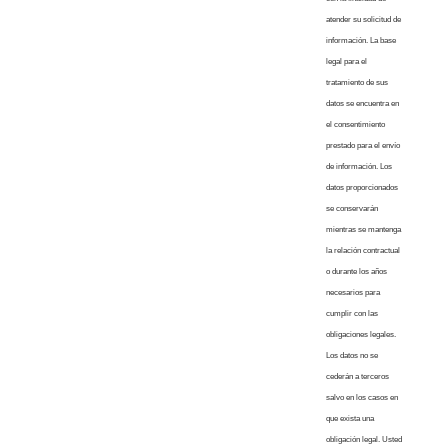
atender su solicitud de
información. La base
legal para el
tratamiento de sus
datos se encuentra en
el consentimiento
prestado para el envío
de información. Los
datos proporcionados
se conservarán
mientras se mantenga
la relación contractual
o durante los años
necesarios para
cumplir con las
obligaciones legales.
Los datos no se
cederán a terceros
salvo en los casos en
que exista una
obligación legal. Usted