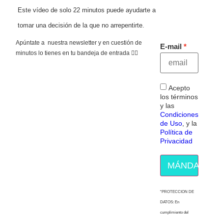
Este vídeo de solo 22 minutos puede ayudarte a
tomar una decisión de la que no arrepentirte.
Apúntate a nuestra newsletter y en cuestión de
E-mail
minutos lo tienes en tu bandeja de entrada 👇🏻
Acepto
los términos
y las
Condiciones
de Uso
, y la
Política de
Privacidad
MÁNDAME E
“PROTECCION DE
DATOS: En
cumplimiento del