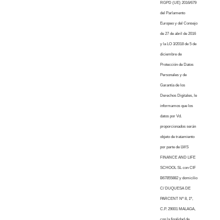
RGPD (UE) 2016/679
del Parlamento
Europeo y del Consejo
de 27 de abril de 2016
y la LO 3/2018 de 5 de
diciembre de
Protección de Datos
Personales y de
Garantía de los
Derechos Digitales, le
informamos que los
datos por Vd.
proporcionados serán
objeto de tratamiento
por parte de LWS
FINANCE AND LIFE
SCHOOL SL con CIF
B67855882 y domicilio
C/ DUQUESA DE
PARCENT Nº 8, 1º,
C.P. 29001 MALAGA,
con la finalidad de