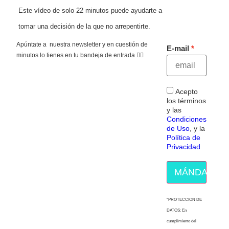
Este vídeo de solo 22 minutos puede ayudarte a
tomar una decisión de la que no arrepentirte.
Apúntate a nuestra newsletter y en cuestión de
E-mail
minutos lo tienes en tu bandeja de entrada 👇🏻
Acepto
los términos
y las
Condiciones
de Uso
, y la
Política de
Privacidad
MÁNDAME E
“PROTECCION DE
DATOS: En
cumplimiento del