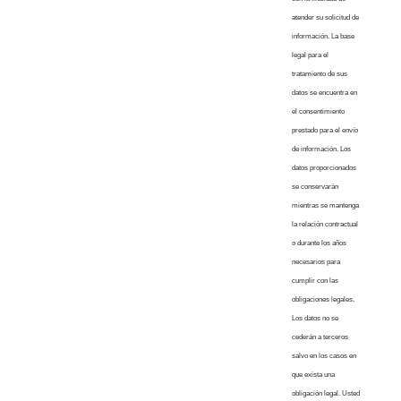
atender su solicitud de
información. La base
legal para el
tratamiento de sus
datos se encuentra en
el consentimiento
prestado para el envío
de información. Los
datos proporcionados
se conservarán
mientras se mantenga
la relación contractual
o durante los años
necesarios para
cumplir con las
obligaciones legales.
Los datos no se
cederán a terceros
salvo en los casos en
que exista una
obligación legal. Usted