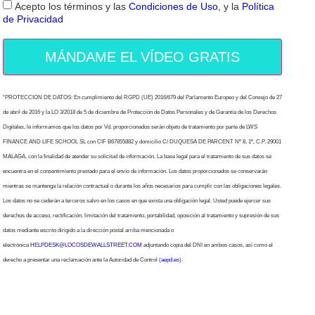
Acepto los términos y las
Condiciones de Uso
, y la
Política
de Privacidad
MÁNDAME EL VÍDEO GRATIS
“PROTECCION DE DATOS: En cumplimiento del RGPD (UE) 2016/679 del Parlamento Europeo y del Consejo de 27
de abril de 2016 y la LO 3/2018 de 5 de diciembre de Protección de Datos Personales y de Garantía de los Derechos
Digitales, le informamos que los datos por Vd. proporcionados serán objeto de tratamiento por parte de LWS
FINANCE AND LIFE SCHOOL SL con CIF B67855882 y domicilio C/ DUQUESA DE PARCENT Nº 8, 1º, C.P. 29001
MALAGA, con la finalidad de atender su solicitud de información. La base legal para el tratamiento de sus datos se
encuentra en el consentimiento prestado para el envío de información. Los datos proporcionados se conservarán
mientras se mantenga la relación contractual o durante los años necesarios para cumplir con las obligaciones legales.
Los datos no se cederán a terceros salvo en los casos en que exista una obligación legal. Usted puede ejercer sus
derechos de acceso, rectificación, limitación del tratamiento, portabilidad, oposición al tratamiento y supresión de sus
datos mediante escrito dirigido a la dirección postal arriba mencionada o
electrónica
HELPDESK@LOCOSDEWALLSTREET.COM
adjuntando copia del DNI en ambos casos, así como el
derecho a presentar una reclamación ante la Autoridad de Control (
aepd.es
).