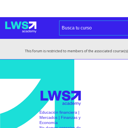
This forum is restricted to members of the associated course(s)
Educación financiera |
Mercados | Finanzas y
Economía
No damos consejos de