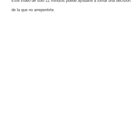
Este vídeo de solo 22 minutos puede ayudarte a tomar una decisión
de la que no arrepentirte.