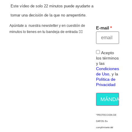
Este vídeo de solo 22 minutos puede ayudarte a
tomar una decisión de la que no arrepentirte.
Apúntate a nuestra newsletter y en cuestión de
E-mail
minutos lo tienes en tu bandeja de entrada 👇🏻
Acepto
los términos
y las
Condiciones
de Uso
, y la
Política de
Privacidad
MÁNDAME E
“PROTECCION DE
DATOS: En
cumplimiento del