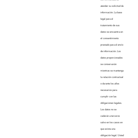
atender su solicitud de
información. La base
legal para el
tratamiento de sus
datos se encuentra en
el consentimiento
prestado para el envío
de información. Los
datos proporcionados
se conservarán
mientras se mantenga
la relación contractual
o durante los años
necesarios para
cumplir con las
obligaciones legales.
Los datos no se
cederán a terceros
salvo en los casos en
que exista una
obligación legal. Usted