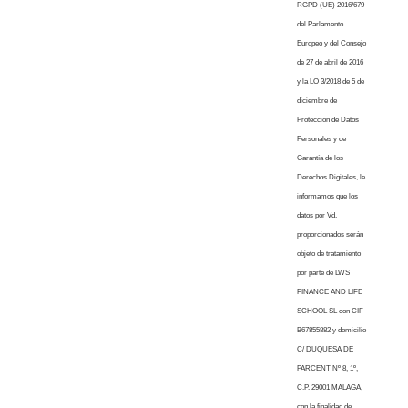
RGPD (UE) 2016/679
del Parlamento
Europeo y del Consejo
de 27 de abril de 2016
y la LO 3/2018 de 5 de
diciembre de
Protección de Datos
Personales y de
Garantía de los
Derechos Digitales, le
informamos que los
datos por Vd.
proporcionados serán
objeto de tratamiento
por parte de LWS
FINANCE AND LIFE
SCHOOL SL con CIF
B67855882 y domicilio
C/ DUQUESA DE
PARCENT Nº 8, 1º,
C.P. 29001 MALAGA,
con la finalidad de