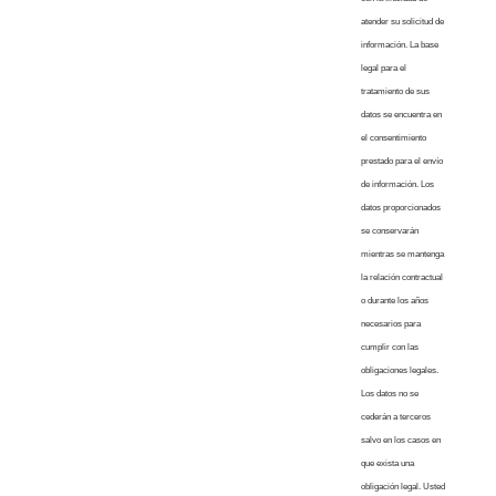
atender su solicitud de
información. La base
legal para el
tratamiento de sus
datos se encuentra en
el consentimiento
prestado para el envío
de información. Los
datos proporcionados
se conservarán
mientras se mantenga
la relación contractual
o durante los años
necesarios para
cumplir con las
obligaciones legales.
Los datos no se
cederán a terceros
salvo en los casos en
que exista una
obligación legal. Usted