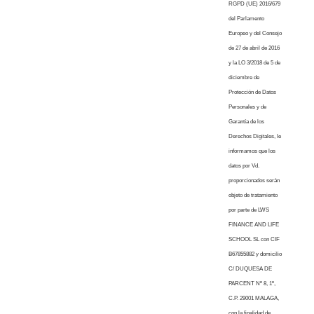
RGPD (UE) 2016/679
del Parlamento
Europeo y del Consejo
de 27 de abril de 2016
y la LO 3/2018 de 5 de
diciembre de
Protección de Datos
Personales y de
Garantía de los
Derechos Digitales, le
informamos que los
datos por Vd.
proporcionados serán
objeto de tratamiento
por parte de LWS
FINANCE AND LIFE
SCHOOL SL con CIF
B67855882 y domicilio
C/ DUQUESA DE
PARCENT Nº 8, 1º,
C.P. 29001 MALAGA,
con la finalidad de