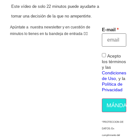
Este vídeo de solo 22 minutos puede ayudarte a
tomar una decisión de la que no arrepentirte.
Apúntate a nuestra newsletter y en cuestión de
E-mail
minutos lo tienes en tu bandeja de entrada 👇🏻
Acepto
los términos
y las
Condiciones
de Uso
, y la
Política de
Privacidad
MÁNDAME E
“PROTECCION DE
DATOS: En
cumplimiento del