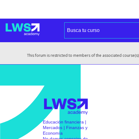
This forum is restricted to members of the associated course(s)
Educación financiera |
Mercados | Finanzas y
Economía
No damos consejos de