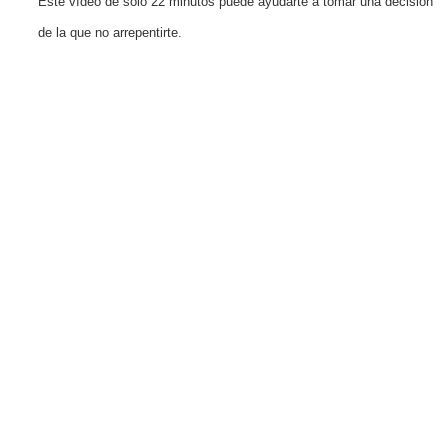
Este vídeo de solo 22 minutos puede ayudarte a tomar una decisión
de la que no arrepentirte.