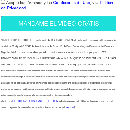
Acepto los términos y las
Condiciones de Uso
, y la
Política
de Privacidad
MÁNDAME EL VÍDEO GRATIS
“PROTECCION DE DATOS: En cumplimiento del RGPD (UE) 2016/679 del Parlamento Europeo y del Consejo de 27
de abril de 2016 y la LO 3/2018 de 5 de diciembre de Protección de Datos Personales y de Garantía de los Derechos
Digitales, le informamos que los datos por Vd. proporcionados serán objeto de tratamiento por parte de LWS
FINANCE AND LIFE SCHOOL SL con CIF B67855882 y domicilio C/ DUQUESA DE PARCENT Nº 8, 1º, C.P. 29001
MALAGA, con la finalidad de atender su solicitud de información. La base legal para el tratamiento de sus datos se
encuentra en el consentimiento prestado para el envío de información. Los datos proporcionados se conservarán
mientras se mantenga la relación contractual o durante los años necesarios para cumplir con las obligaciones legales.
Los datos no se cederán a terceros salvo en los casos en que exista una obligación legal. Usted puede ejercer sus
derechos de acceso, rectificación, limitación del tratamiento, portabilidad, oposición al tratamiento y supresión de sus
datos mediante escrito dirigido a la dirección postal arriba mencionada o
electrónica
HELPDESK@LOCOSDEWALLSTREET.COM
adjuntando copia del DNI en ambos casos, así como el
derecho a presentar una reclamación ante la Autoridad de Control (
aepd.es
).