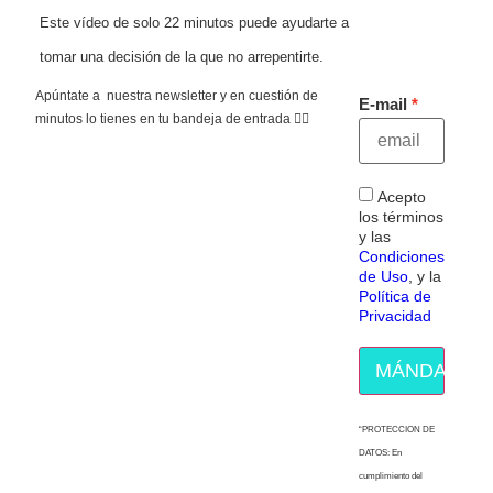
Este vídeo de solo 22 minutos puede ayudarte a
tomar una decisión de la que no arrepentirte.
Apúntate a nuestra newsletter y en cuestión de
E-mail
minutos lo tienes en tu bandeja de entrada 👇🏻
Acepto
los términos
y las
Condiciones
de Uso
, y la
Política de
Privacidad
MÁNDAME E
“PROTECCION DE
DATOS: En
cumplimiento del