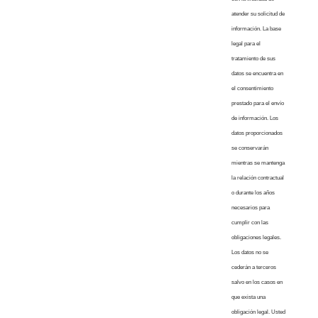
atender su solicitud de
información. La base
legal para el
tratamiento de sus
datos se encuentra en
el consentimiento
prestado para el envío
de información. Los
datos proporcionados
se conservarán
mientras se mantenga
la relación contractual
o durante los años
necesarios para
cumplir con las
obligaciones legales.
Los datos no se
cederán a terceros
salvo en los casos en
que exista una
obligación legal. Usted