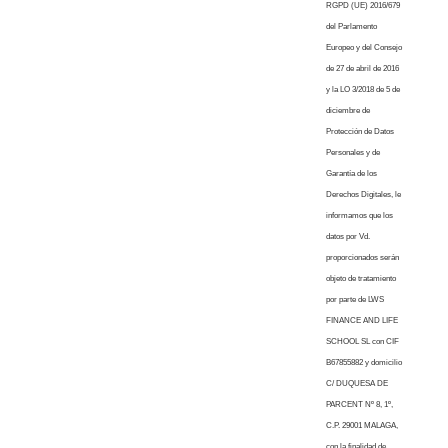
RGPD (UE) 2016/679
del Parlamento
Europeo y del Consejo
de 27 de abril de 2016
y la LO 3/2018 de 5 de
diciembre de
Protección de Datos
Personales y de
Garantía de los
Derechos Digitales, le
informamos que los
datos por Vd.
proporcionados serán
objeto de tratamiento
por parte de LWS
FINANCE AND LIFE
SCHOOL SL con CIF
B67855882 y domicilio
C/ DUQUESA DE
PARCENT Nº 8, 1º,
C.P. 29001 MALAGA,
con la finalidad de