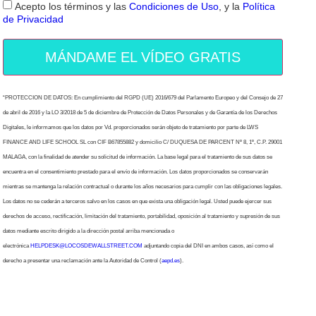
Acepto los términos y las
Condiciones de Uso
, y la
Política
de Privacidad
MÁNDAME EL VÍDEO GRATIS
“PROTECCION DE DATOS: En cumplimiento del RGPD (UE) 2016/679 del Parlamento Europeo y del Consejo de 27
de abril de 2016 y la LO 3/2018 de 5 de diciembre de Protección de Datos Personales y de Garantía de los Derechos
Digitales, le informamos que los datos por Vd. proporcionados serán objeto de tratamiento por parte de LWS
FINANCE AND LIFE SCHOOL SL con CIF B67855882 y domicilio C/ DUQUESA DE PARCENT Nº 8, 1º, C.P. 29001
MALAGA, con la finalidad de atender su solicitud de información. La base legal para el tratamiento de sus datos se
encuentra en el consentimiento prestado para el envío de información. Los datos proporcionados se conservarán
mientras se mantenga la relación contractual o durante los años necesarios para cumplir con las obligaciones legales.
Los datos no se cederán a terceros salvo en los casos en que exista una obligación legal. Usted puede ejercer sus
derechos de acceso, rectificación, limitación del tratamiento, portabilidad, oposición al tratamiento y supresión de sus
datos mediante escrito dirigido a la dirección postal arriba mencionada o
electrónica
HELPDESK@LOCOSDEWALLSTREET.COM
adjuntando copia del DNI en ambos casos, así como el
derecho a presentar una reclamación ante la Autoridad de Control (
aepd.es
).