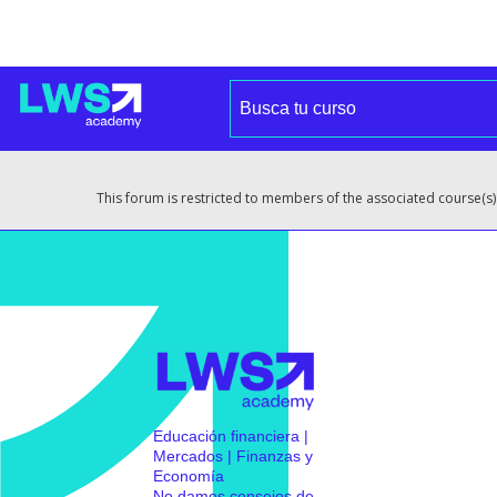
This forum is restricted to members of the associated course(s)
Educación financiera |
Mercados | Finanzas y
Economía
No damos consejos de