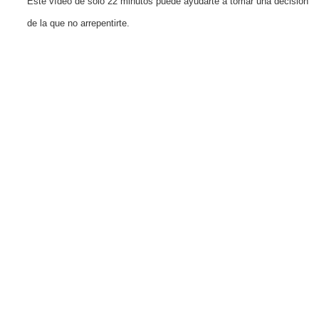
Este vídeo de solo 22 minutos puede ayudarte a tomar una decisión
de la que no arrepentirte.