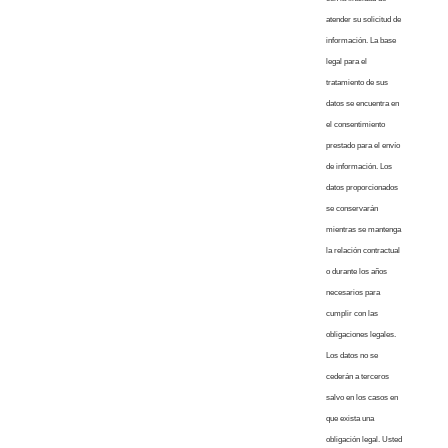
atender su solicitud de
información. La base
legal para el
tratamiento de sus
datos se encuentra en
el consentimiento
prestado para el envío
de información. Los
datos proporcionados
se conservarán
mientras se mantenga
la relación contractual
o durante los años
necesarios para
cumplir con las
obligaciones legales.
Los datos no se
cederán a terceros
salvo en los casos en
que exista una
obligación legal. Usted