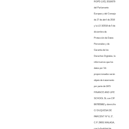
RGPD (UE) 2016/679
del Parlamento
Europeo y del Consejo
de 27 de abril de 2016
y la LO 3/2018 de 5 de
diciembre de
Protección de Datos
Personales y de
Garantía de los
Derechos Digitales, le
informamos que los
datos por Vd.
proporcionados serán
objeto de tratamiento
por parte de LWS
FINANCE AND LIFE
SCHOOL SL con CIF
B67855882 y domicilio
C/ DUQUESA DE
PARCENT Nº 8, 1º,
C.P. 29001 MALAGA,
con la finalidad de