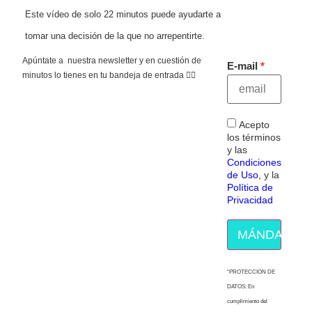
Este vídeo de solo 22 minutos puede ayudarte a
tomar una decisión de la que no arrepentirte.
Apúntate a nuestra newsletter y en cuestión de
E-mail
minutos lo tienes en tu bandeja de entrada 👇🏻
Acepto
los términos
y las
Condiciones
de Uso
, y la
Política de
Privacidad
MÁNDAME E
“PROTECCION DE
DATOS: En
cumplimiento del