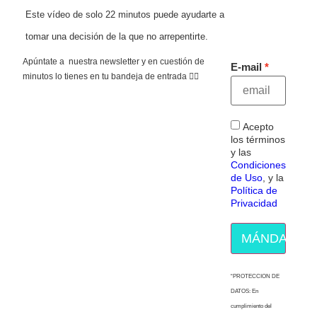
Este vídeo de solo 22 minutos puede ayudarte a
tomar una decisión de la que no arrepentirte.
Apúntate a nuestra newsletter y en cuestión de
E-mail
minutos lo tienes en tu bandeja de entrada 👇🏻
Acepto
los términos
y las
Condiciones
de Uso
, y la
Política de
Privacidad
MÁNDAME E
“PROTECCION DE
DATOS: En
cumplimiento del