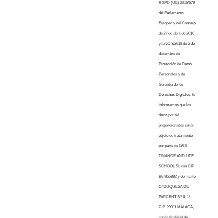
RGPD (UE) 2016/679
del Parlamento
Europeo y del Consejo
de 27 de abril de 2016
y la LO 3/2018 de 5 de
diciembre de
Protección de Datos
Personales y de
Garantía de los
Derechos Digitales, le
informamos que los
datos por Vd.
proporcionados serán
objeto de tratamiento
por parte de LWS
FINANCE AND LIFE
SCHOOL SL con CIF
B67855882 y domicilio
C/ DUQUESA DE
PARCENT Nº 8, 1º,
C.P. 29001 MALAGA,
con la finalidad de