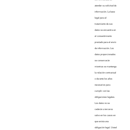
atender su solicitud de
información. La base
legal para el
tratamiento de sus
datos se encuentra en
el consentimiento
prestado para el envío
de información. Los
datos proporcionados
se conservarán
mientras se mantenga
la relación contractual
o durante los años
necesarios para
cumplir con las
obligaciones legales.
Los datos no se
cederán a terceros
salvo en los casos en
que exista una
obligación legal. Usted