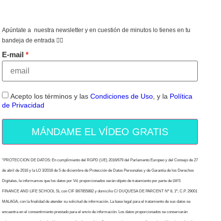
Apúntate a nuestra newsletter y en cuestión de minutos lo tienes en tu
bandeja de entrada 👇🏻
E-mail
Acepto los términos y las
Condiciones de Uso
, y la
Política
de Privacidad
MÁNDAME EL VÍDEO GRATIS
“PROTECCION DE DATOS: En cumplimiento del RGPD (UE) 2016/679 del Parlamento Europeo y del Consejo de 27
de abril de 2016 y la LO 3/2018 de 5 de diciembre de Protección de Datos Personales y de Garantía de los Derechos
Digitales, le informamos que los datos por Vd. proporcionados serán objeto de tratamiento por parte de LWS
FINANCE AND LIFE SCHOOL SL con CIF B67855882 y domicilio C/ DUQUESA DE PARCENT Nº 8, 1º, C.P. 29001
MALAGA, con la finalidad de atender su solicitud de información. La base legal para el tratamiento de sus datos se
encuentra en el consentimiento prestado para el envío de información. Los datos proporcionados se conservarán