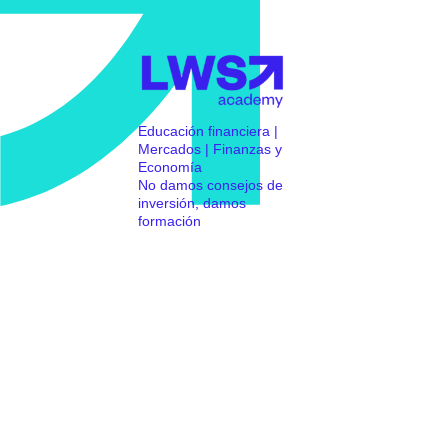
Educación financiera |
Mercados | Finanzas y
Economía
No damos consejos de
inversión, damos
formación