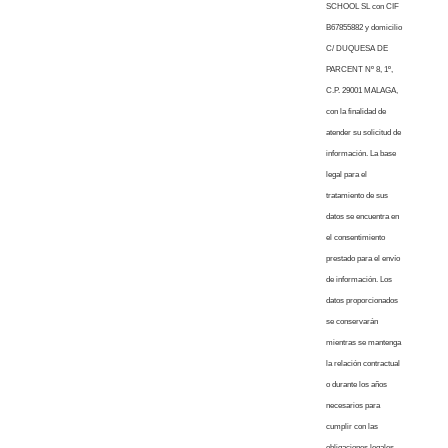
SCHOOL SL con CIF
B67855882 y domicilio
C/ DUQUESA DE
PARCENT Nº 8, 1º,
C.P. 29001 MALAGA,
con la finalidad de
atender su solicitud de
información. La base
legal para el
tratamiento de sus
datos se encuentra en
el consentimiento
prestado para el envío
de información. Los
datos proporcionados
se conservarán
mientras se mantenga
la relación contractual
o durante los años
necesarios para
cumplir con las
obligaciones legales.