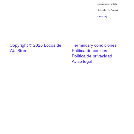
reclamación ante la
Autoridad de Control
(
aepd.es
).
Copyright © 2026 Locos de
Términos y condiciones
WallStreet
Política de cookies
Política de privacidad
Aviso legal