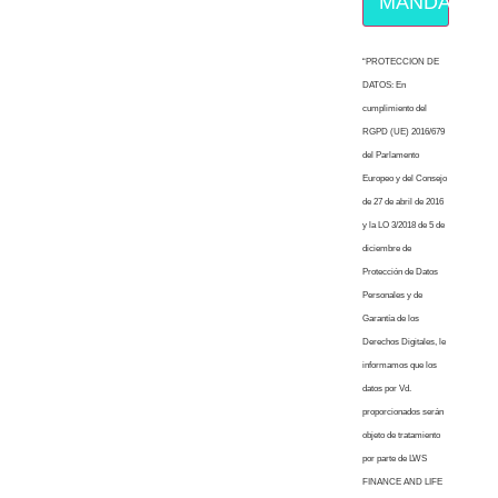
MÁNDAME E
“PROTECCION DE
DATOS: En
cumplimiento del
RGPD (UE) 2016/679
del Parlamento
Europeo y del Consejo
de 27 de abril de 2016
y la LO 3/2018 de 5 de
diciembre de
Protección de Datos
Personales y de
Garantía de los
Derechos Digitales, le
informamos que los
datos por Vd.
proporcionados serán
objeto de tratamiento
por parte de LWS
FINANCE AND LIFE