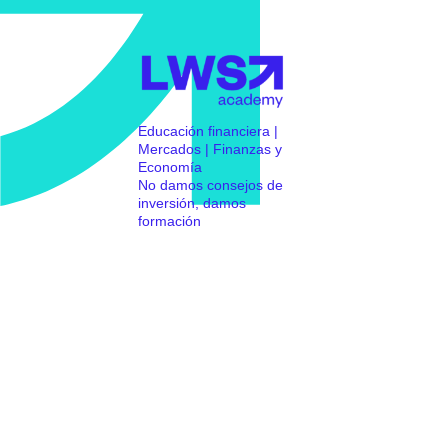
Educación financiera |
Mercados | Finanzas y
Economía
No damos consejos de
inversión, damos
formación