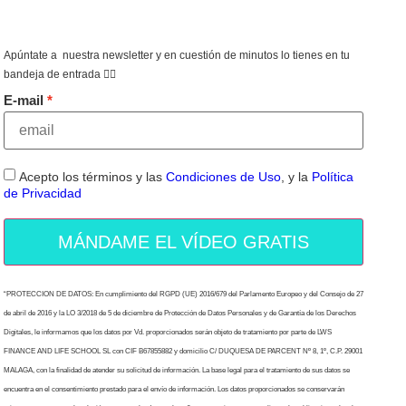
Apúntate a nuestra newsletter y en cuestión de minutos lo tienes en tu
bandeja de entrada 👇🏻
E-mail
Acepto los términos y las
Condiciones de Uso
, y la
Política
de Privacidad
MÁNDAME EL VÍDEO GRATIS
“PROTECCION DE DATOS: En cumplimiento del RGPD (UE) 2016/679 del Parlamento Europeo y del Consejo de 27
de abril de 2016 y la LO 3/2018 de 5 de diciembre de Protección de Datos Personales y de Garantía de los Derechos
Digitales, le informamos que los datos por Vd. proporcionados serán objeto de tratamiento por parte de LWS
FINANCE AND LIFE SCHOOL SL con CIF B67855882 y domicilio C/ DUQUESA DE PARCENT Nº 8, 1º, C.P. 29001
MALAGA, con la finalidad de atender su solicitud de información. La base legal para el tratamiento de sus datos se
encuentra en el consentimiento prestado para el envío de información. Los datos proporcionados se conservarán