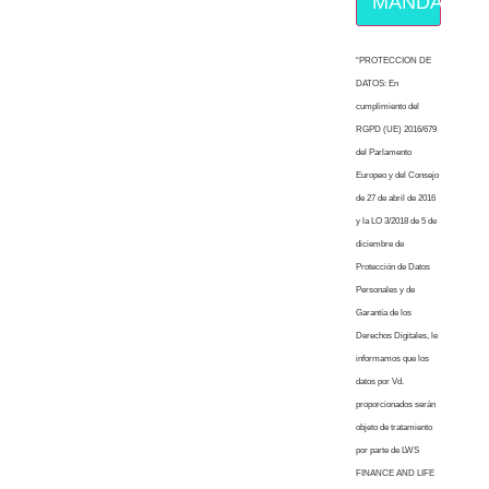
MÁNDAME E
“PROTECCION DE
DATOS: En
cumplimiento del
RGPD (UE) 2016/679
del Parlamento
Europeo y del Consejo
de 27 de abril de 2016
y la LO 3/2018 de 5 de
diciembre de
Protección de Datos
Personales y de
Garantía de los
Derechos Digitales, le
informamos que los
datos por Vd.
proporcionados serán
objeto de tratamiento
por parte de LWS
FINANCE AND LIFE