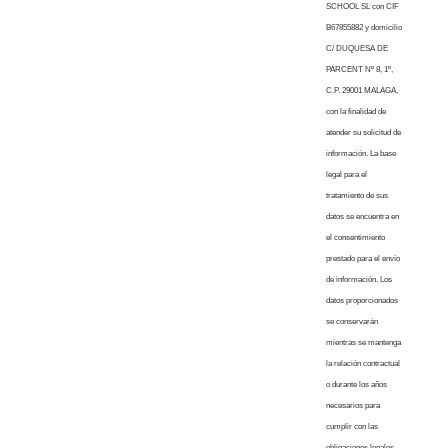
SCHOOL SL con CIF
B67855882 y domicilio
C/ DUQUESA DE
PARCENT Nº 8, 1º,
C.P. 29001 MALAGA,
con la finalidad de
atender su solicitud de
información. La base
legal para el
tratamiento de sus
datos se encuentra en
el consentimiento
prestado para el envío
de información. Los
datos proporcionados
se conservarán
mientras se mantenga
la relación contractual
o durante los años
necesarios para
cumplir con las
obligaciones legales.