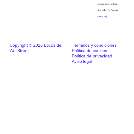
reclamación ante la
Autoridad de Control
(
aepd.es
).
Copyright © 2026 Locos de
Términos y condiciones
WallStreet
Política de cookies
Política de privacidad
Aviso legal