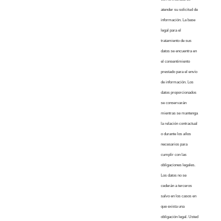
atender su solicitud de
información. La base
legal para el
tratamiento de sus
datos se encuentra en
el consentimiento
prestado para el envío
de información. Los
datos proporcionados
se conservarán
mientras se mantenga
la relación contractual
o durante los años
necesarios para
cumplir con las
obligaciones legales.
Los datos no se
cederán a terceros
salvo en los casos en
que exista una
obligación legal. Usted