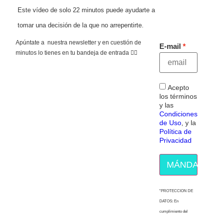
Este vídeo de solo 22 minutos puede ayudarte a
tomar una decisión de la que no arrepentirte.
Apúntate a nuestra newsletter y en cuestión de
E-mail
minutos lo tienes en tu bandeja de entrada 👇🏻
Acepto
los términos
y las
Condiciones
de Uso
, y la
Política de
Privacidad
MÁNDAME E
“PROTECCION DE
DATOS: En
cumplimiento del