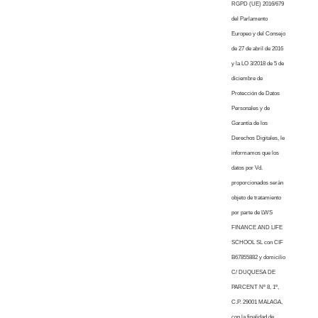
RGPD (UE) 2016/679
del Parlamento
Europeo y del Consejo
de 27 de abril de 2016
y la LO 3/2018 de 5 de
diciembre de
Protección de Datos
Personales y de
Garantía de los
Derechos Digitales, le
informamos que los
datos por Vd.
proporcionados serán
objeto de tratamiento
por parte de LWS
FINANCE AND LIFE
SCHOOL SL con CIF
B67855882 y domicilio
C/ DUQUESA DE
PARCENT Nº 8, 1º,
C.P. 29001 MALAGA,
con la finalidad de