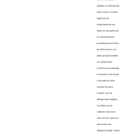
atender su solicitud de
información. La base
legal para el
tratamiento de sus
datos se encuentra en
el consentimiento
prestado para el envío
de información. Los
datos proporcionados
se conservarán
mientras se mantenga
la relación contractual
o durante los años
necesarios para
cumplir con las
obligaciones legales.
Los datos no se
cederán a terceros
salvo en los casos en
que exista una
obligación legal. Usted