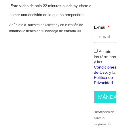
Este vídeo de solo 22 minutos puede ayudarte a
tomar una decisión de la que no arrepentirte.
Apúntate a nuestra newsletter y en cuestión de
E-mail
minutos lo tienes en tu bandeja de entrada 👇🏻
Acepto
los términos
y las
Condiciones
de Uso
, y la
Política de
Privacidad
MÁNDAME E
“PROTECCION DE
DATOS: En
cumplimiento del