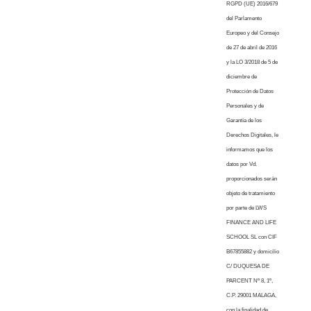
RGPD (UE) 2016/679
del Parlamento
Europeo y del Consejo
de 27 de abril de 2016
y la LO 3/2018 de 5 de
diciembre de
Protección de Datos
Personales y de
Garantía de los
Derechos Digitales, le
informamos que los
datos por Vd.
proporcionados serán
objeto de tratamiento
por parte de LWS
FINANCE AND LIFE
SCHOOL SL con CIF
B67855882 y domicilio
C/ DUQUESA DE
PARCENT Nº 8, 1º,
C.P. 29001 MALAGA,
con la finalidad de