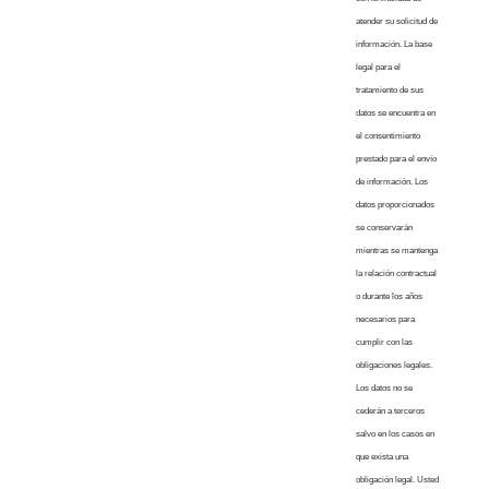
atender su solicitud de
información. La base
legal para el
tratamiento de sus
datos se encuentra en
el consentimiento
prestado para el envío
de información. Los
datos proporcionados
se conservarán
mientras se mantenga
la relación contractual
o durante los años
necesarios para
cumplir con las
obligaciones legales.
Los datos no se
cederán a terceros
salvo en los casos en
que exista una
obligación legal. Usted