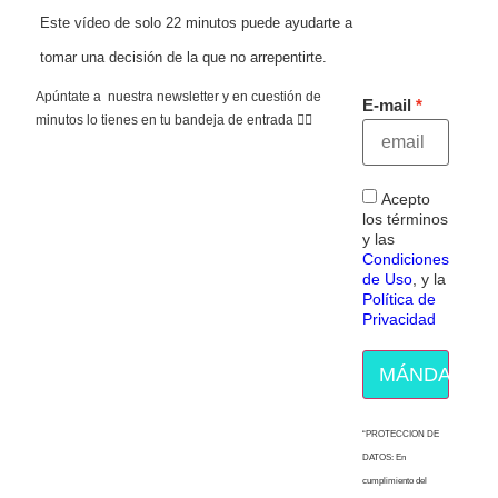
Este vídeo de solo 22 minutos puede ayudarte a
tomar una decisión de la que no arrepentirte.
Apúntate a nuestra newsletter y en cuestión de
E-mail
minutos lo tienes en tu bandeja de entrada 👇🏻
Acepto
los términos
y las
Condiciones
de Uso
, y la
Política de
Privacidad
MÁNDAME E
“PROTECCION DE
DATOS: En
cumplimiento del