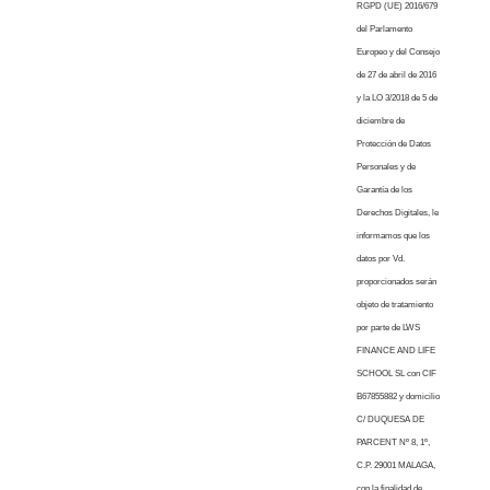
RGPD (UE) 2016/679
del Parlamento
Europeo y del Consejo
de 27 de abril de 2016
y la LO 3/2018 de 5 de
diciembre de
Protección de Datos
Personales y de
Garantía de los
Derechos Digitales, le
informamos que los
datos por Vd.
proporcionados serán
objeto de tratamiento
por parte de LWS
FINANCE AND LIFE
SCHOOL SL con CIF
B67855882 y domicilio
C/ DUQUESA DE
PARCENT Nº 8, 1º,
C.P. 29001 MALAGA,
con la finalidad de