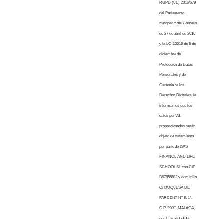
RGPD (UE) 2016/679
del Parlamento
Europeo y del Consejo
de 27 de abril de 2016
y la LO 3/2018 de 5 de
diciembre de
Protección de Datos
Personales y de
Garantía de los
Derechos Digitales, le
informamos que los
datos por Vd.
proporcionados serán
objeto de tratamiento
por parte de LWS
FINANCE AND LIFE
SCHOOL SL con CIF
B67855882 y domicilio
C/ DUQUESA DE
PARCENT Nº 8, 1º,
C.P. 29001 MALAGA,
con la finalidad de