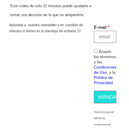
Este vídeo de solo 22 minutos puede ayudarte a
tomar una decisión de la que no arrepentirte.
Apúntate a nuestra newsletter y en cuestión de
E-mail
minutos lo tienes en tu bandeja de entrada 👇🏻
Acepto
los términos
y las
Condiciones
de Uso
, y la
Política de
Privacidad
MÁNDAME E
“PROTECCION DE
DATOS: En
cumplimiento del