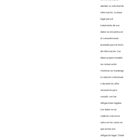
atender su solicitud de
información. La base
legal para el
tratamiento de sus
datos se encuentra en
el consentimiento
prestado para el envío
de información. Los
datos proporcionados
se conservarán
mientras se mantenga
la relación contractual
o durante los años
necesarios para
cumplir con las
obligaciones legales.
Los datos no se
cederán a terceros
salvo en los casos en
que exista una
obligación legal. Usted